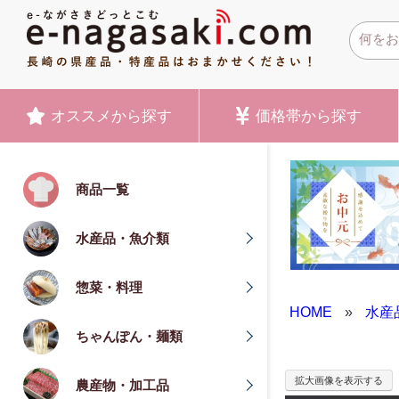
オススメ
から探す
価格帯
から探す
商品一覧
水産品・魚介類
惣菜・料理
HOME
»
水産
ちゃんぽん・麺類
拡大画像を表示する
農産物・加工品