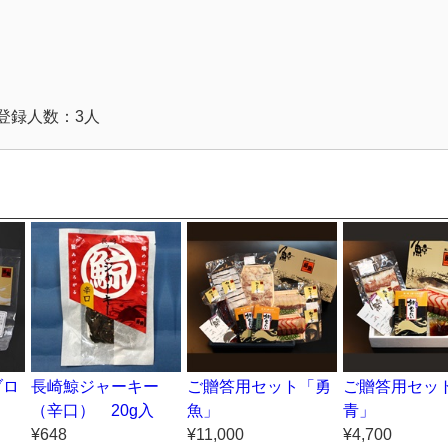
登録人数：3人
ブロ
長崎鯨ジャーキー
ご贈答用セット「勇
ご贈答用セッ
（辛口） 20g入
魚」
青」
¥648
¥11,000
¥4,700