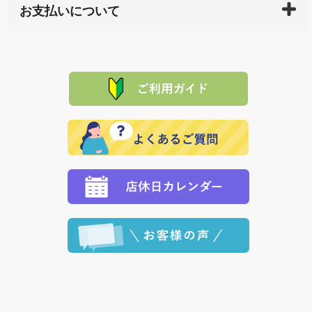
サイト内で購入された商品の送料は、こちらの
全国送
お支払いについて
または配送途中の 事故などで不都合が生じている場合
料一覧表
をご確認ください。
は、メールにてご連絡下さい。早急に 商品を交換させ
当サイトは「前払い」の決済となります。お支払方法
て頂きます。（諸事情により交換できない場合は、商
に「銀行振込」 「郵便振込（ぱるる）」をご指定され
「産地直送」の商品を複数購入された場合は、それぞ
品代金を返金いたします。）
た場合、お客様からの ご入金を確認した後で、商品を
れの生産メーカーからお客様の元へ直送いたしますの
その際は誠に申し訳ありませんが、当協会までご注文
発送いたします。
で、 それぞれ個別に送料が必要になります。
と異なった商品等を着払いにてお送り頂きますようお
※「クレジットカード」「PayPay」「楽天ペイ」を指
願いいたします。
定された場合は、準備出来次第の便にてお送りいたし
ます。 （到着日指定をされている場合は、ご指定の日
程に合わせてお届けいたします。）