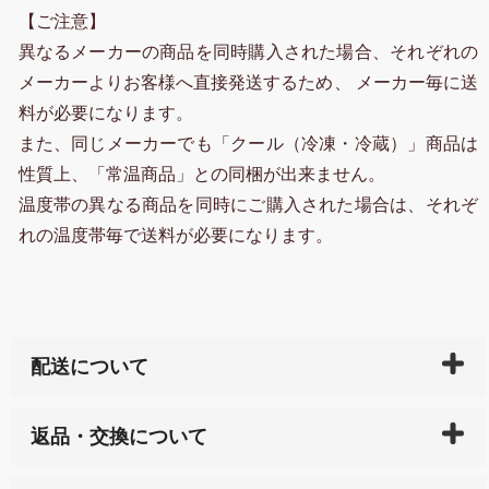
【ご注意】
異なるメーカーの商品を同時購入された場合、それぞれの
メーカーよりお客様へ直接発送するため、 メーカー毎に送
料が必要になります。
また、同じメーカーでも「クール（冷凍・冷蔵）」商品は
性質上、「常温商品」との同梱が出来ません。
温度帯の異なる商品を同時にご購入された場合は、それぞ
れの温度帯毎で送料が必要になります。
配送について
ご入金確認後（「クレジットカード」「PayPay」「楽
返品・交換について
天ペイ」の方はご注文受付後）、 長崎県下全域に点在
している生産メーカーへ、商品の手配を行います。 当
万一、ご注文商品と異なった商品が届いた場合、商品