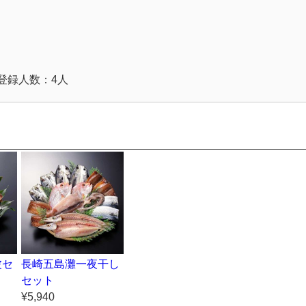
登録人数：4人
波セ
長崎五島灘一夜干し
セット
¥5,940