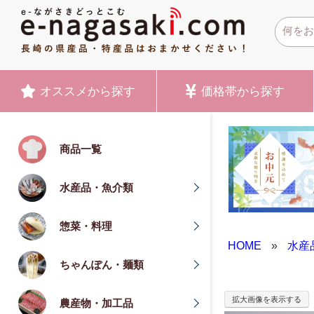
オススメ
から探す
価格帯
から探す
商品一覧
水産品・魚介類
惣菜・料理
HOME
»
水産
ちゃんぽん・麺類
拡大画像を表示する
農産物・加工品