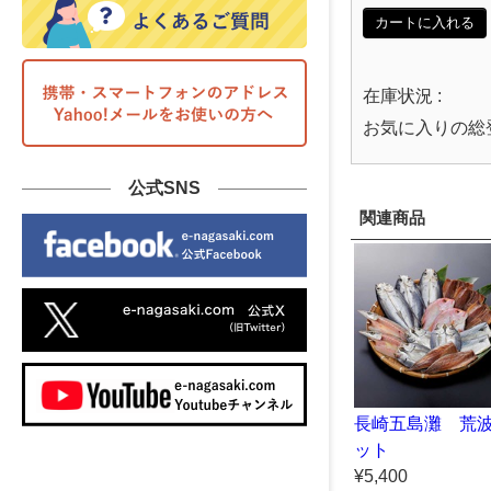
カートに入れる
在庫状況 :
お気に入りの総
公式SNS
関連商品
長崎五島灘 荒
ット
¥5,400