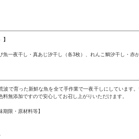
）】
び魚一夜干し・真あじ汐干し（各3枚）、れんこ鯛汐干し・赤
荒波で育った新鮮な魚を全て手作業で一夜干しにしています。
色料無添加ですので安心してお召し上がりいただけます。
味期限・原材料等】
。