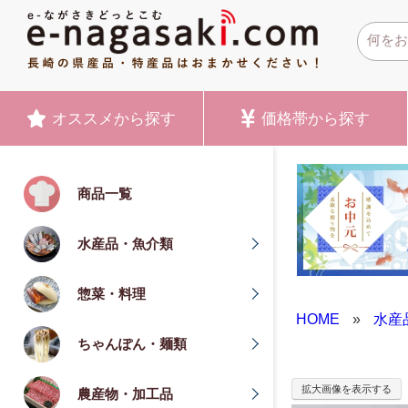
オススメ
から探す
価格帯
から探す
商品一覧
水産品・魚介類
惣菜・料理
HOME
»
水産
ちゃんぽん・麺類
拡大画像を表示する
農産物・加工品