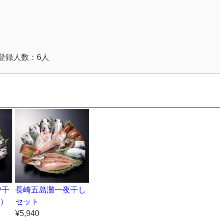
登録人数：6人
汐干
長崎五島灘一夜干し
0）
セット
¥5,940