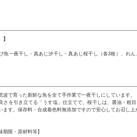
）】
び魚一夜干し・真あじ汐干し・真あじ桜干し（各3枚）、れん
荒波で育った新鮮な魚を全て手作業で一夜干しにしています。
良さを引き立てる「うす塩」仕立てで、桜干しは、醤油・粗目
います。保存料・合成着色料無添加ですので安心してお召し上
味期限・原材料等】