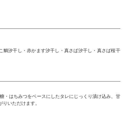
こ鯛汐干し・赤かます汐干し・真さば汐干し・真さば桜干
糖・はちみつをベースにしたタレにじっくり漬け込み、甘
がりいただけます。