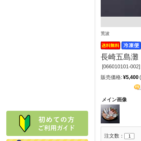
荒波
長崎五島灘
[
066010101-002]
販売価格:
¥5,400
メイン画像
注文数：