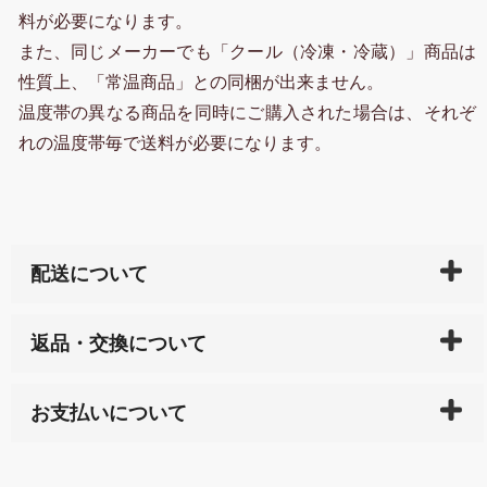
料が必要になります。
また、同じメーカーでも「クール（冷凍・冷蔵）」商品は
性質上、「常温商品」との同梱が出来ません。
温度帯の異なる商品を同時にご購入された場合は、それぞ
れの温度帯毎で送料が必要になります。
配送について
ご入金確認後（「クレジットカード」「PayPay」「楽
返品・交換について
天ペイ」の方はご注文受付後）、 長崎県下全域に点在
している生産メーカーへ、商品の手配を行います。 当
万一、ご注文商品と異なった商品が届いた場合、商品
サイト内で購入された商品の送料は、こちらの
全国送
お支払いについて
または配送途中の 事故などで不都合が生じている場合
料一覧表
をご確認ください。
は、メールにてご連絡下さい。早急に 商品を交換させ
当サイトは「前払い」の決済となります。お支払方法
て頂きます。（諸事情により交換できない場合は、商