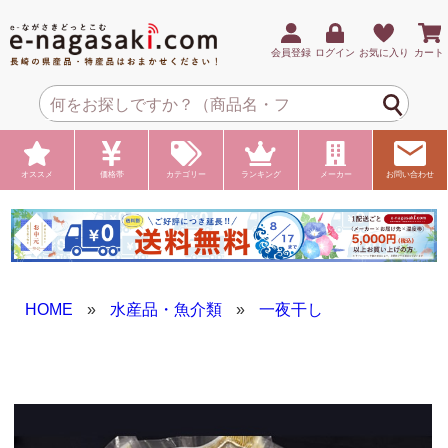
会員登録
ログイン
お気に入り
カート
オススメ
価格帯
カテゴリー
ランキング
メーカー
お問い合わせ
HOME
»
水産品・魚介類
»
一夜干し