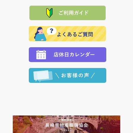
に「銀行振込」 「郵便振込（ぱるる）」をご指定され
「産地直送」の商品を複数購入された場合は、それぞ
品代金を返金いたします。）
た場合、お客様からの ご入金を確認した後で、商品を
れの生産メーカーからお客様の元へ直送いたしますの
その際は誠に申し訳ありませんが、当協会までご注文
発送いたします。
で、 それぞれ個別に送料が必要になります。
と異なった商品等を着払いにてお送り頂きますようお
※「クレジットカード」「PayPay」「楽天ペイ」を指
願いいたします。
定された場合は、準備出来次第の便にてお送りいたし
ます。 （到着日指定をされている場合は、ご指定の日
程に合わせてお届けいたします。）