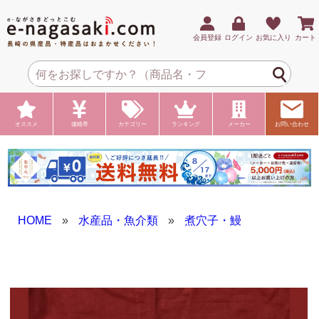
会員登録
ログイン
お気に入り
カート
オススメ
価格帯
カテゴリー
ランキング
メーカー
お問い合わせ
HOME
»
水産品・魚介類
»
煮穴子・鰻