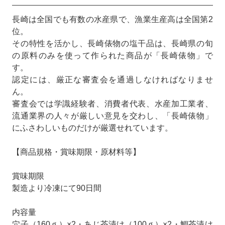
長崎は全国でも有数の水産県で、漁業生産高は全国第2
位。
その特性を活かし、長崎俵物の塩干品は、長崎県の旬
の原料のみを使って作られた商品が「長崎俵物」で
す。
認定には、厳正な審査会を通過しなければなりませ
ん。
審査会では学識経験者、消費者代表、水産加工業者、
流通業界の人々が厳しい意見を交わし、「長崎俵物」
にふさわしいものだけが厳選せれています。
【商品規格・賞味期限・原材料等】
賞味期限
製造より冷凍にて90日間
内容量
穴子（160ｇ）×2・あじ茶漬け（100ｇ）×2・鯛茶漬け