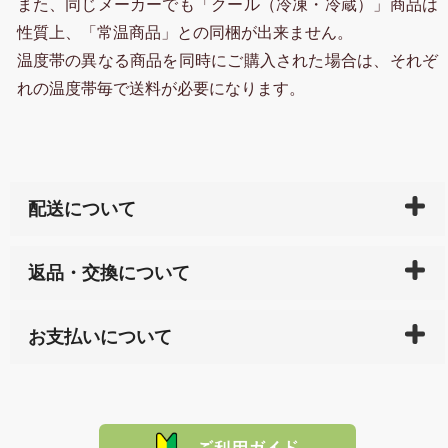
また、同じメーカーでも「クール（冷凍・冷蔵）」商品は
性質上、「常温商品」との同梱が出来ません。
温度帯の異なる商品を同時にご購入された場合は、それぞ
れの温度帯毎で送料が必要になります。
配送について
ご入金確認後（「クレジットカード」「PayPay」「楽
返品・交換について
天ペイ」の方はご注文受付後）、 長崎県下全域に点在
している生産メーカーへ、商品の手配を行います。 当
万一、ご注文商品と異なった商品が届いた場合、商品
サイト内で購入された商品の送料は、こちらの
全国送
お支払いについて
または配送途中の 事故などで不都合が生じている場合
料一覧表
をご確認ください。
は、メールにてご連絡下さい。早急に 商品を交換させ
当サイトは「前払い」の決済となります。お支払方法
て頂きます。（諸事情により交換できない場合は、商
に「銀行振込」 「郵便振込（ぱるる）」をご指定され
「産地直送」の商品を複数購入された場合は、それぞ
品代金を返金いたします。）
た場合、お客様からの ご入金を確認した後で、商品を
れの生産メーカーからお客様の元へ直送いたしますの