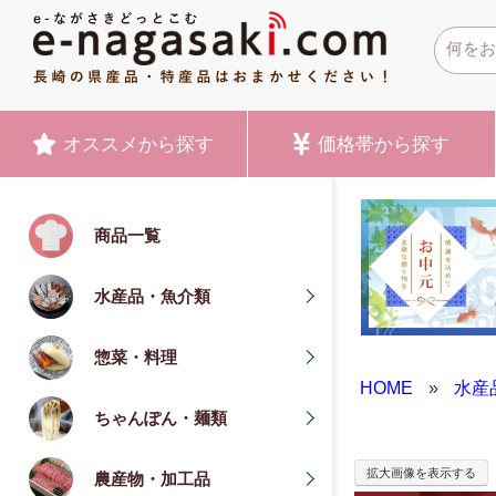
オススメ
から探す
価格帯
から探す
商品一覧
水産品・魚介類
惣菜・料理
HOME
»
水産
ちゃんぽん・麺類
拡大画像を表示する
農産物・加工品