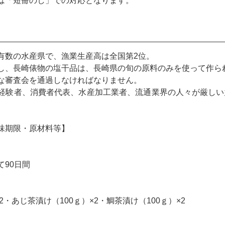
は「短冊のし」での対応となります。
有数の水産県で、漁業生産高は全国第2位。
し、長崎俵物の塩干品は、長崎県の旬の原料のみを使って作
な審査会を通過しなければなりません。
経験者、消費者代表、水産加工業者、流通業界の人々が厳しい
味期限・原材料等】
て90日間
×2・あじ茶漬け（100ｇ）×2・鯛茶漬け（100ｇ）×2