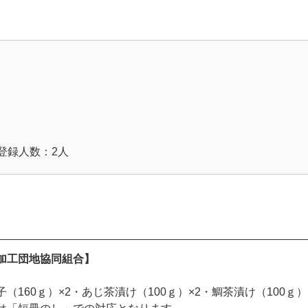
登録人数：2人
加工団地協同組合】
（160ｇ）×2・あじ茶漬け（100ｇ）×2・鯛茶漬け（100ｇ）