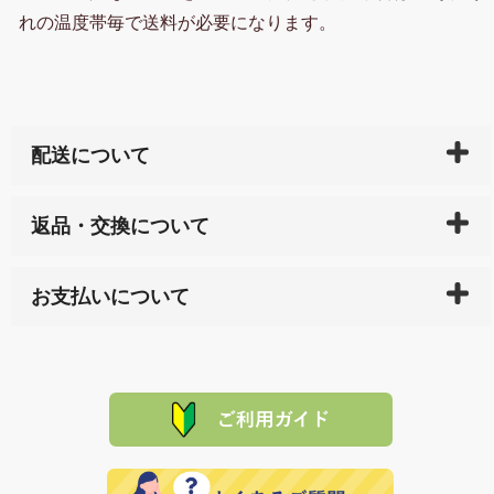
れの温度帯毎で送料が必要になります。
配送について
ご入金確認後（「クレジットカード」「PayPay」「楽
返品・交換について
天ペイ」の方はご注文受付後）、 長崎県下全域に点在
している生産メーカーへ、商品の手配を行います。 当
万一、ご注文商品と異なった商品が届いた場合、商品
サイト内で購入された商品の送料は、こちらの
全国送
お支払いについて
または配送途中の 事故などで不都合が生じている場合
料一覧表
をご確認ください。
は、メールにてご連絡下さい。早急に 商品を交換させ
当サイトは「前払い」の決済となります。お支払方法
て頂きます。（諸事情により交換できない場合は、商
に「銀行振込」 「郵便振込（ぱるる）」をご指定され
「産地直送」の商品を複数購入された場合は、それぞ
品代金を返金いたします。）
た場合、お客様からの ご入金を確認した後で、商品を
れの生産メーカーからお客様の元へ直送いたしますの
その際は誠に申し訳ありませんが、当協会までご注文
発送いたします。
で、 それぞれ個別に送料が必要になります。
と異なった商品等を着払いにてお送り頂きますようお
※「クレジットカード」「PayPay」「楽天ペイ」を指
願いいたします。