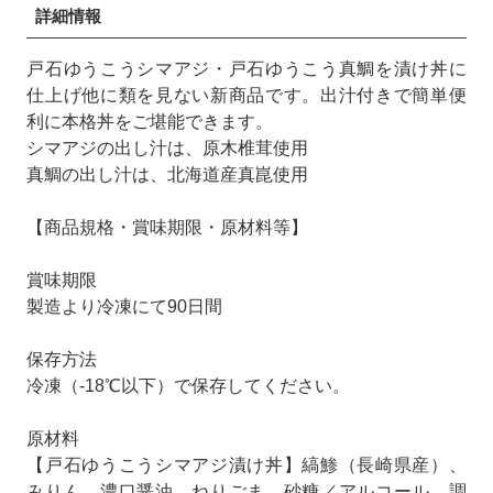
詳細情報
戸石ゆうこうシマアジ・戸石ゆうこう真鯛を漬け丼に
仕上げ他に類を見ない新商品です。出汁付きで簡単便
利に本格丼をご堪能できます。
シマアジの出し汁は、原木椎茸使用
真鯛の出し汁は、北海道産真崑使用
【商品規格・賞味期限・原材料等】
賞味期限
製造より冷凍にて90日間
保存方法
冷凍（-18℃以下）で保存してください。
原材料
【戸石ゆうこうシマアジ漬け丼】縞鯵（長崎県産）、
みりん、濃口醤油、ねりごま、砂糖／アルコール、調