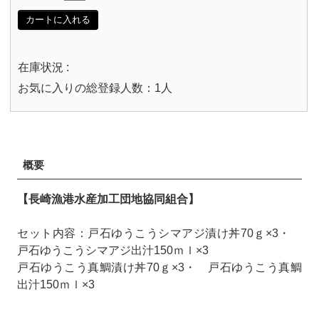
カートに入れる
在庫状況 :
お気に入りの総登録人数：1人
概要
【長崎漁港水産加工団地協同組合】
セット内容：戸石ゆうこうシマアジ漬け丼70ｇ×3・
戸石ゆうこうシマアジ出汁150ｍｌ×3
戸石ゆうこう真鯛漬け丼70ｇ×3・ 戸石ゆうこう真鯛
出汁150ｍｌ×3