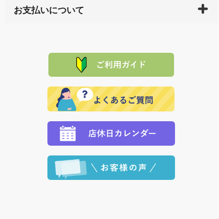
サイト内で購入された商品の送料は、こちらの
全国送
お支払いについて
または配送途中の 事故などで不都合が生じている場合
料一覧表
をご確認ください。
は、メールにてご連絡下さい。早急に 商品を交換させ
当サイトは「前払い」の決済となります。お支払方法
て頂きます。（諸事情により交換できない場合は、商
に「銀行振込」 「郵便振込（ぱるる）」をご指定され
「産地直送」の商品を複数購入された場合は、それぞ
品代金を返金いたします。）
た場合、お客様からの ご入金を確認した後で、商品を
れの生産メーカーからお客様の元へ直送いたしますの
その際は誠に申し訳ありませんが、当協会までご注文
発送いたします。
で、 それぞれ個別に送料が必要になります。
と異なった商品等を着払いにてお送り頂きますようお
※「クレジットカード」「PayPay」「楽天ペイ」を指
願いいたします。
定された場合は、準備出来次第の便にてお送りいたし
ます。 （到着日指定をされている場合は、ご指定の日
程に合わせてお届けいたします。）