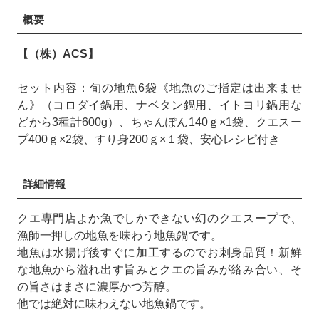
概要
【（株）ACS】
セット内容：旬の地魚6袋《地魚のご指定は出来ませ
ん》（コロダイ鍋用、ナベタン鍋用、イトヨリ鍋用な
どから3種計600g）、ちゃんぽん140ｇ×1袋、クエスー
プ400ｇ×2袋、すり身200ｇ×１袋、安心レシピ付き
詳細情報
クエ専門店よか魚でしかできない幻のクエスープで、
漁師一押しの地魚を味わう地魚鍋です。
地魚は水揚げ後すぐに加工するのでお刺身品質！新鮮
な地魚から溢れ出す旨みとクエの旨みが絡み合い、そ
の旨さはまさに濃厚かつ芳醇。
他では絶対に味わえない地魚鍋です。