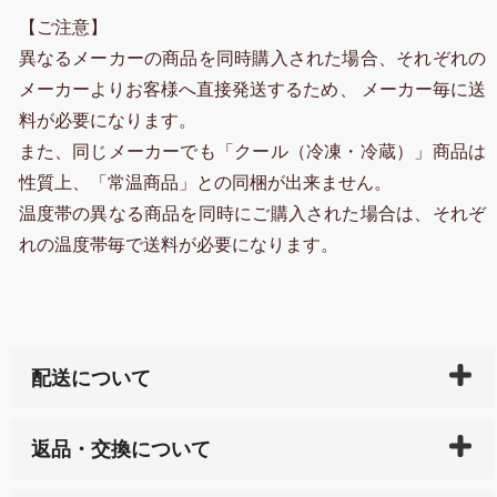
【ご注意】
異なるメーカーの商品を同時購入された場合、それぞれの
メーカーよりお客様へ直接発送するため、 メーカー毎に送
料が必要になります。
また、同じメーカーでも「クール（冷凍・冷蔵）」商品は
性質上、「常温商品」との同梱が出来ません。
温度帯の異なる商品を同時にご購入された場合は、それぞ
れの温度帯毎で送料が必要になります。
配送について
ご入金確認後（「クレジットカード」「PayPay」「楽
返品・交換について
天ペイ」の方はご注文受付後）、 長崎県下全域に点在
している生産メーカーへ、商品の手配を行います。 当
万一、ご注文商品と異なった商品が届いた場合、商品