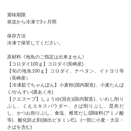
賞味期限
発送から冷凍で3ヶ月間
保存方法
冷凍で保管してください。
原材料《地魚のご指定は出来ません》
【コロダイ100ｇ】コロダイ(長崎産)
【旬の地魚100ｇ】コロダイ、ナベタン、イトヨリ等
（長崎産）
【冷凍茹でちゃんぽん】小麦粉(国内製造)、小麦たんぱ
く/かんすい(唐あく水)
【クエスープ】しょうゆ(混合)(国内製造)、いわし削り
ぶし、くえエキスパウダー、さば削りぶし、昆布だ
し、かつお削りぶし、食塩、椎茸だし/調味料(アミノ酸
等)、酸化防止剤(抽出ビタミンE)、(一部に小麦・大豆・
さばを含む)