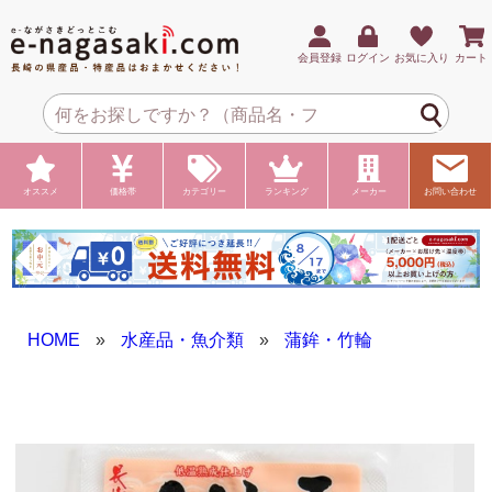
会員登録
ログイン
お気に入り
カート
オススメ
価格帯
カテゴリー
ランキング
メーカー
お問い合わせ
HOME
»
水産品・魚介類
»
蒲鉾・竹輪