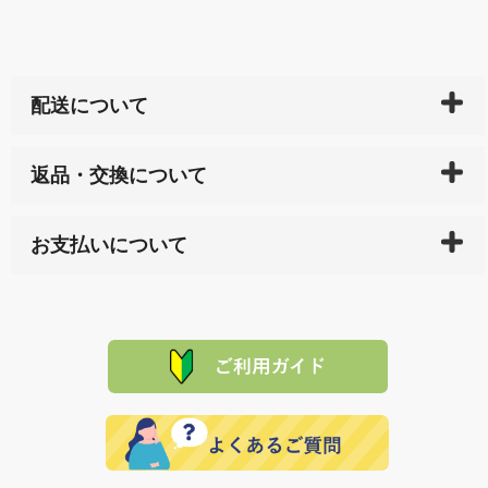
配送について
ご入金確認後（「クレジットカード」「PayPay」「楽
返品・交換について
天ペイ」の方はご注文受付後）、 長崎県下全域に点在
している生産メーカーへ、商品の手配を行います。 当
万一、ご注文商品と異なった商品が届いた場合、商品
サイト内で購入された商品の送料は、こちらの
全国送
お支払いについて
または配送途中の 事故などで不都合が生じている場合
料一覧表
をご確認ください。
は、メールにてご連絡下さい。早急に 商品を交換させ
当サイトは「前払い」の決済となります。お支払方法
て頂きます。（諸事情により交換できない場合は、商
に「銀行振込」 「郵便振込（ぱるる）」をご指定され
「産地直送」の商品を複数購入された場合は、それぞ
品代金を返金いたします。）
た場合、お客様からの ご入金を確認した後で、商品を
れの生産メーカーからお客様の元へ直送いたしますの
その際は誠に申し訳ありませんが、当協会までご注文
発送いたします。
で、 それぞれ個別に送料が必要になります。
と異なった商品等を着払いにてお送り頂きますようお
※「クレジットカード」「PayPay」「楽天ペイ」を指
願いいたします。
定された場合は、準備出来次第の便にてお送りいたし
ます。 （到着日指定をされている場合は、ご指定の日