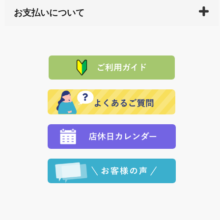
万一、ご注文商品と異なった商品が届いた場合、商品
サイト内で購入された商品の送料は、こちらの
全国送
お支払いについて
または配送途中の 事故などで不都合が生じている場合
料一覧表
をご確認ください。
は、メールにてご連絡下さい。早急に 商品を交換させ
当サイトは「前払い」の決済となります。お支払方法
て頂きます。（諸事情により交換できない場合は、商
に「銀行振込」 「郵便振込（ぱるる）」をご指定され
「産地直送」の商品を複数購入された場合は、それぞ
品代金を返金いたします。）
た場合、お客様からの ご入金を確認した後で、商品を
れの生産メーカーからお客様の元へ直送いたしますの
その際は誠に申し訳ありませんが、当協会までご注文
発送いたします。
で、 それぞれ個別に送料が必要になります。
と異なった商品等を着払いにてお送り頂きますようお
※「クレジットカード」「PayPay」「楽天ペイ」を指
願いいたします。
定された場合は、準備出来次第の便にてお送りいたし
ます。 （到着日指定をされている場合は、ご指定の日
程に合わせてお届けいたします。）