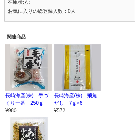
在庫状況 :
お気に入りの総登録人数：0人
関連商品
長崎海産(株) 手づ
長崎海産(株) 飛魚
くり一番 250ｇ
だし 7ｇ×6
¥980
¥572