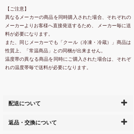
【ご注意】
異なるメーカーの商品を同時購入された場合、それぞれの
メーカーよりお客様へ直接発送するため、 メーカー毎に送
料が必要になります。
また、同じメーカーでも「クール（冷凍・冷蔵）」商品は
性質上、「常温商品」との同梱が出来ません。
温度帯の異なる商品を同時にご購入された場合は、それぞ
れの温度帯毎で送料が必要になります。
配送について
ご入金確認後（「クレジットカード」「PayPay」「楽
返品・交換について
天ペイ」の方はご注文受付後）、 長崎県下全域に点在
している生産メーカーへ、商品の手配を行います。 当