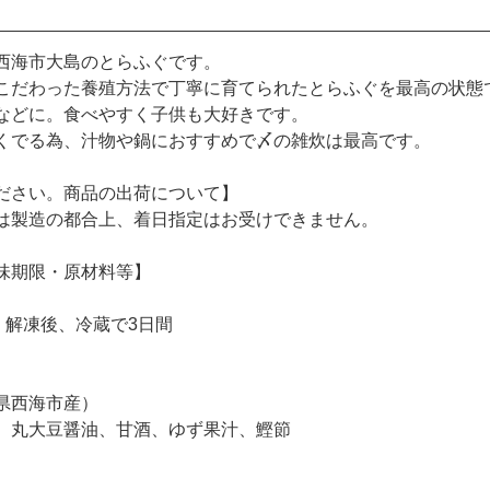
西海市大島のとらふぐです。
こだわった養殖方法で丁寧に育てられたとらふぐを最高の状態
などに。食べやすく子供も大好きです。
くでる為、汁物や鍋におすすめで〆の雑炊は最高です。
ださい。商品の出荷について】
は製造の都合上、着日指定はお受けできません。
味期限・原材料等】
、解凍後、冷蔵で3日間
県西海市産）
、丸大豆醤油、甘酒、ゆず果汁、鰹節