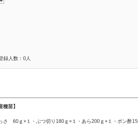
登録人数：0人
産種苗】
さ 60ｇ×１・ぶつ切り180ｇ×１・あら200ｇ×１・ポン酢15