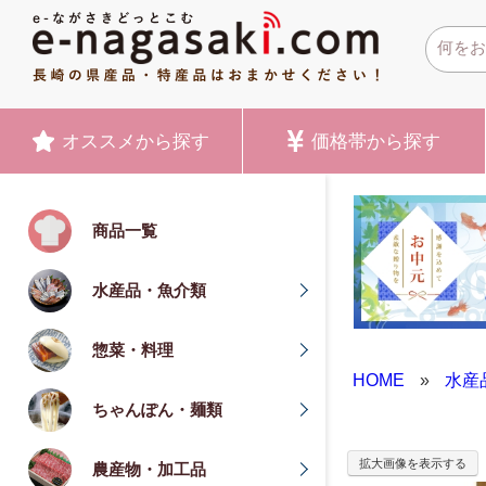
オススメ
から探す
価格帯
から探す
商品一覧
水産品・魚介類
惣菜・料理
HOME
»
水産
ちゃんぽん・麺類
拡大画像を表示する
農産物・加工品