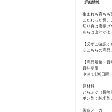
詳細情報
生まれも育ちも
こだわった餌、
切り身は唐揚げ
あらは出汁がよ
【必ずご確認く
※こちらの商品
【商品規格・賞
賞味期限
冷凍で180日間
原材料
とらふぐ（長崎
ポン酢：純米酢
製造メーカー