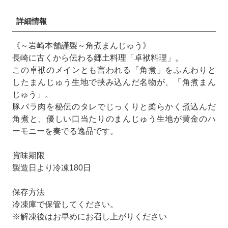
詳細情報
《～岩崎本舗謹製～角煮まんじゅう》
長崎に古くから伝わる郷土料理「卓袱料理」。
この卓袱のメインとも言われる「角煮」をふんわりと
したまんじゅう生地で挟み込んだ名物が、「角煮まん
じゅう」。
豚バラ肉を秘伝のタレでじっくりと柔らかく煮込んだ
角煮と、優しい口当たりのまんじゅう生地が黄金のハ
ーモニーを奏でる逸品です。
賞味期限
製造日より冷凍180日
保存方法
冷凍庫で保管してください。
※解凍後はお早めにお召し上がりください