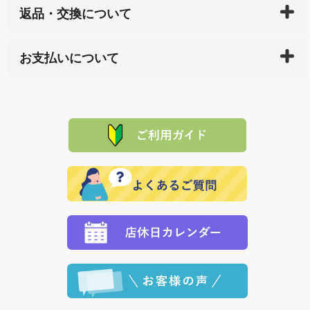
返品・交換について
天ペイ」の方はご注文受付後）、 長崎県下全域に点在
している生産メーカーへ、商品の手配を行います。 当
万一、ご注文商品と異なった商品が届いた場合、商品
サイト内で購入された商品の送料は、こちらの
全国送
お支払いについて
または配送途中の 事故などで不都合が生じている場合
料一覧表
をご確認ください。
は、メールにてご連絡下さい。早急に 商品を交換させ
当サイトは「前払い」の決済となります。お支払方法
て頂きます。（諸事情により交換できない場合は、商
に「銀行振込」 「郵便振込（ぱるる）」をご指定され
「産地直送」の商品を複数購入された場合は、それぞ
品代金を返金いたします。）
た場合、お客様からの ご入金を確認した後で、商品を
れの生産メーカーからお客様の元へ直送いたしますの
その際は誠に申し訳ありませんが、当協会までご注文
発送いたします。
で、 それぞれ個別に送料が必要になります。
と異なった商品等を着払いにてお送り頂きますようお
※「クレジットカード」「PayPay」「楽天ペイ」を指
願いいたします。
定された場合は、準備出来次第の便にてお送りいたし
ます。 （到着日指定をされている場合は、ご指定の日
程に合わせてお届けいたします。）