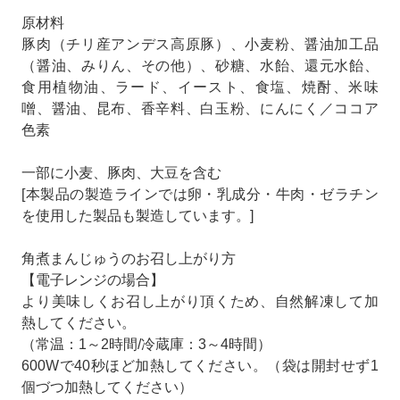
原材料
豚肉（チリ産アンデス高原豚）、小麦粉、醤油加工品
（醤油、みりん、その他）、砂糖、水飴、還元水飴、
食用植物油、ラード、イースト、食塩、焼酎、米味
噌、醤油、昆布、香辛料、白玉粉、にんにく／ココア
色素
一部に小麦、豚肉、大豆を含む
[本製品の製造ラインでは卵・乳成分・牛肉・ゼラチン
を使用した製品も製造しています。]
角煮まんじゅうのお召し上がり方
【電子レンジの場合】
より美味しくお召し上がり頂くため、自然解凍して加
熱してください。
（常温：1～2時間/冷蔵庫：3～4時間）
600Wで40秒ほど加熱してください。（袋は開封せず1
個づつ加熱してください）