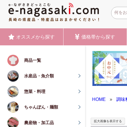
オススメ
から探す
価格帯
から探す
商品一覧
水産品・魚介類
惣菜・料理
HOME
»
調味
ちゃんぽん・麺類
拡大画像を表示する
農産物・加工品