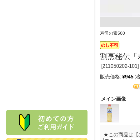
寿司の素500
割烹秘伝「
[
211050202-101]
販売価格:
¥945
(
メイン画像
★この商品は【