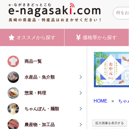
オススメ
から探す
価格帯
から探す
商品一覧
水産品・魚介類
惣菜・料理
HOME
»
ちゃ
ちゃんぽん・麺類
拡大画像を表示する
農産物・加工品