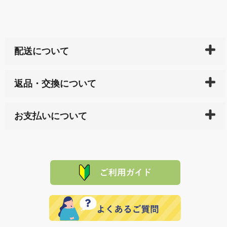
配送について
ご入金確認後（「クレジットカード」「PayPay」「楽
返品・交換について
天ペイ」の方はご注文受付後）、 長崎県下全域に点在
している生産メーカーへ、商品の手配を行います。 当
万一、ご注文商品と異なった商品が届いた場合、商品
サイト内で購入された商品の送料は、こちらの
全国送
お支払いについて
または配送途中の 事故などで不都合が生じている場合
料一覧表
をご確認ください。
は、メールにてご連絡下さい。早急に 商品を交換させ
当サイトは「前払い」の決済となります。お支払方法
て頂きます。（諸事情により交換できない場合は、商
に「銀行振込」 「郵便振込（ぱるる）」をご指定され
「産地直送」の商品を複数購入された場合は、それぞ
品代金を返金いたします。）
た場合、お客様からの ご入金を確認した後で、商品を
れの生産メーカーからお客様の元へ直送いたしますの
その際は誠に申し訳ありませんが、当協会までご注文
発送いたします。
で、 それぞれ個別に送料が必要になります。
と異なった商品等を着払いにてお送り頂きますようお
※「クレジットカード」「PayPay」「楽天ペイ」を指
願いいたします。
定された場合は、準備出来次第の便にてお送りいたし
ます。 （到着日指定をされている場合は、ご指定の日