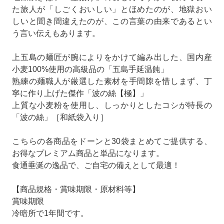
た旅人が「しごくおいしい」とほめたのが、地獄おい
しいと聞き間違えたのが、この言葉の由来であるとい
う言い伝えもあります。
上五島の麺匠が腕によりをかけて編み出した、国内産
小麦100%使用の高級品の「五島手延温飩」
熟練の麺職人が厳選した素材を手間隙を惜しまず、丁
寧に作り上げた傑作「波の絲【極】」
上質な小麦粉を使用し、しっかりとしたコシが特長の
「波の絲」［和紙袋入り］
こちらの各商品をドーンと30袋まとめてご提供する、
お得なプレミアム商品と単品になります。
食通垂涎の逸品で、ご自宅の備えとして最適！
【商品規格・賞味期限・原材料等】
賞味期限
冷暗所で1年間です。