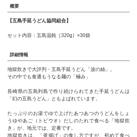
概要
【五島手延うどん協同組合】
セット内容：五島温飩［320g］×30袋
詳細情報
地獄炊きで大評判・五島手延うどん「波の絲」。
その中でも食通もうなる麺の「極み」
長崎県の五島列島で作り続けられてきた手延うどんは
「幻の五島うどん」ともよばれています。
たっぷりのお湯でゆで上げたあつあつのうどんをしょ
うゆやあご（トビウオ）だしのたれで食べる「地獄炊
き」が、地元では、定番です。
地獄炊きは、「釜揚げ」の食し方ですが、初めて食べ