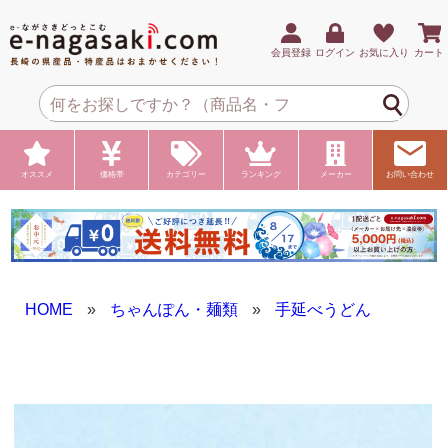
会員登録
ログイン
お気に入り
カート
オススメ
価格帯
カテゴリー
ランキング
メーカー
お問い合わせ
HOME
»
ちゃんぽん・麺類
»
手延べうどん