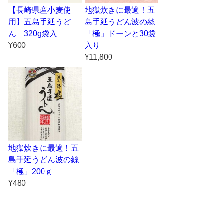
【長崎県産小麦使
地獄炊きに最適！五
用】五島手延うど
島手延うどん波の絲
ん 320g袋入
「極」ドーンと30袋
¥600
入り
¥11,800
地獄炊きに最適！五
島手延うどん波の絲
「極」200ｇ
¥480