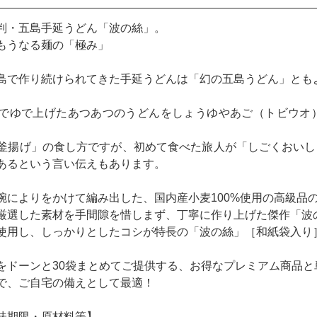
判・五島手延うどん「波の絲」。
もうなる麺の「極み」
島で作り続けられてきた手延うどんは「幻の五島うどん」とも
でゆで上げたあつあつのうどんをしょうゆやあご（トビウオ
釜揚げ」の食し方ですが、初めて食べた旅人が「しごくおいし
あるという言い伝えもあります。
腕によりをかけて編み出した、国内産小麦100%使用の高級品
厳選した素材を手間隙を惜しまず、丁寧に作り上げた傑作「波
使用し、しっかりとしたコシが特長の「波の絲」［和紙袋入り
をドーンと30袋まとめてご提供する、お得なプレミアム商品と
で、ご自宅の備えとして最適！
味期限・原材料等】