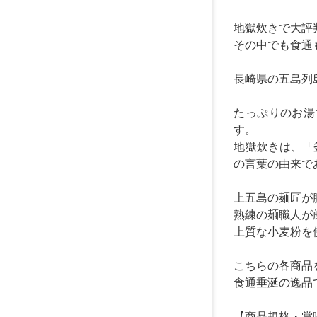
地獄炊きで大評
その中でも食通
長崎県の五島列
たっぷりのお湯
す。
地獄炊きは、「
の言葉の由来で
上五島の麺匠が
熟練の麺職人が
上質な小麦粉を
こちらの各商品
食通垂涎の逸品
【商品規格・賞