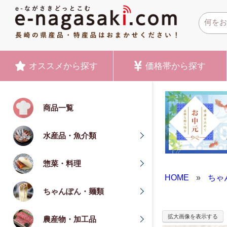
オススメ
から探す
価格帯
から探す
商品一覧
水産品・魚介類
惣菜・料理
HOME
»
ちゃ
ちゃんぽん・麺類
拡大画像を表示する
農産物・加工品