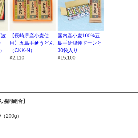
「波
【長崎県産小麦使
国内産小麦100%五
0
用】五島手延うどん
島手延饂飩ドーンと
S）
（CKK-N）
30袋入り
¥2,110
¥15,100
ん協同組合】
（200g）