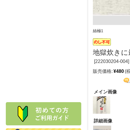
絲極1
地獄炊きに
[
222030204-004]
販売価格:
¥480
(
メイン画像
詳細画像