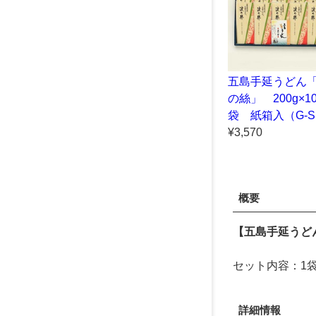
五島手延うどん
の絲」 200g×1
袋 紙箱入（G-
¥3,570
概要
【五島手延うど
セット内容：1袋
詳細情報