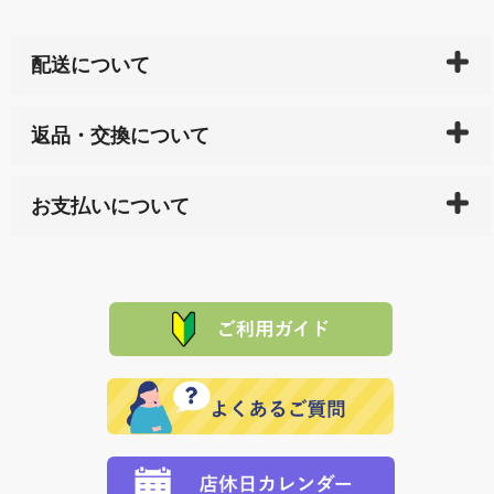
配送について
ご入金確認後（「クレジットカード」「PayPay」「楽
返品・交換について
天ペイ」の方はご注文受付後）、 長崎県下全域に点在
している生産メーカーへ、商品の手配を行います。 当
万一、ご注文商品と異なった商品が届いた場合、商品
サイト内で購入された商品の送料は、こちらの
全国送
お支払いについて
または配送途中の 事故などで不都合が生じている場合
料一覧表
をご確認ください。
は、メールにてご連絡下さい。早急に 商品を交換させ
当サイトは「前払い」の決済となります。お支払方法
て頂きます。（諸事情により交換できない場合は、商
に「銀行振込」 「郵便振込（ぱるる）」をご指定され
「産地直送」の商品を複数購入された場合は、それぞ
品代金を返金いたします。）
た場合、お客様からの ご入金を確認した後で、商品を
れの生産メーカーからお客様の元へ直送いたしますの
その際は誠に申し訳ありませんが、当協会までご注文
発送いたします。
で、 それぞれ個別に送料が必要になります。
と異なった商品等を着払いにてお送り頂きますようお
※「クレジットカード」「PayPay」「楽天ペイ」を指
願いいたします。
定された場合は、準備出来次第の便にてお送りいたし
ます。 （到着日指定をされている場合は、ご指定の日
程に合わせてお届けいたします。）