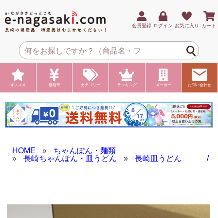
会員登録
ログイン
お気に入り
カート
オススメ
価格帯
カテゴリー
ランキング
メーカー
お問い合わせ
HOME
»
ちゃんぽん・麺類
»
長崎ちゃんぽん・皿うどん
»
長崎皿うどん /