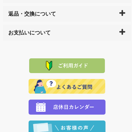
ご入金確認後（「クレジットカード」「PayPay」「楽
返品・交換について
天ペイ」の方はご注文受付後）、 長崎県下全域に点在
している生産メーカーへ、商品の手配を行います。 当
万一、ご注文商品と異なった商品が届いた場合、商品
サイト内で購入された商品の送料は、こちらの
全国送
お支払いについて
または配送途中の 事故などで不都合が生じている場合
料一覧表
をご確認ください。
は、メールにてご連絡下さい。早急に 商品を交換させ
当サイトは「前払い」の決済となります。お支払方法
て頂きます。（諸事情により交換できない場合は、商
に「銀行振込」 「郵便振込（ぱるる）」をご指定され
「産地直送」の商品を複数購入された場合は、それぞ
品代金を返金いたします。）
た場合、お客様からの ご入金を確認した後で、商品を
れの生産メーカーからお客様の元へ直送いたしますの
その際は誠に申し訳ありませんが、当協会までご注文
発送いたします。
で、 それぞれ個別に送料が必要になります。
と異なった商品等を着払いにてお送り頂きますようお
※「クレジットカード」「PayPay」「楽天ペイ」を指
願いいたします。
定された場合は、準備出来次第の便にてお送りいたし
ます。 （到着日指定をされている場合は、ご指定の日
程に合わせてお届けいたします。）