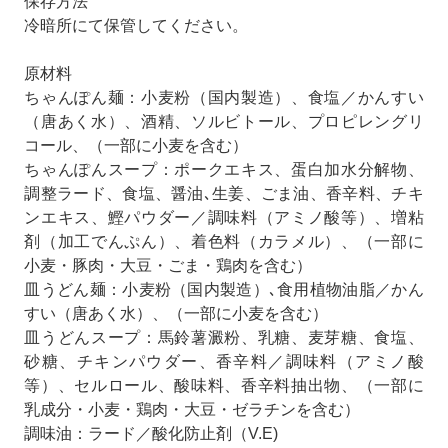
保存方法
冷暗所にて保管してください。
原材料
ちゃんぽん麺：小麦粉（国内製造）、食塩／かんすい
（唐あく水）、酒精、ソルビトール、プロピレングリ
コール、（一部に小麦を含む）
ちゃんぽんスープ：ポークエキス、蛋白加水分解物、
調整ラード、食塩、醤油､生姜、ごま油、香辛料、チキ
ンエキス、鰹パウダー／調味料（アミノ酸等）、増粘
剤（加工でんぷん）、着色料（カラメル）、（一部に
小麦・豚肉・大豆・ごま・鶏肉を含む）
皿うどん麺：小麦粉（国内製造）､食用植物油脂／かん
すい（唐あく水）、（一部に小麦を含む）
皿うどんスープ：馬鈴薯澱粉、乳糖、麦芽糖、食塩、
砂糖、チキンパウダー、香辛料／調味料（アミノ酸
等）、セルロール、酸味料、香辛料抽出物、（一部に
乳成分・小麦・鶏肉・大豆・ゼラチンを含む）
調味油：ラード／酸化防止剤（V.E)