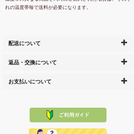
れの温度帯毎で送料が必要になります。
配送について
ご入金確認後（「クレジットカード」「PayPay」「楽
返品・交換について
天ペイ」の方はご注文受付後）、 長崎県下全域に点在
している生産メーカーへ、商品の手配を行います。 当
万一、ご注文商品と異なった商品が届いた場合、商品
サイト内で購入された商品の送料は、こちらの
全国送
お支払いについて
または配送途中の 事故などで不都合が生じている場合
料一覧表
をご確認ください。
は、メールにてご連絡下さい。早急に 商品を交換させ
当サイトは「前払い」の決済となります。お支払方法
て頂きます。（諸事情により交換できない場合は、商
に「銀行振込」 「郵便振込（ぱるる）」をご指定され
「産地直送」の商品を複数購入された場合は、それぞ
品代金を返金いたします。）
た場合、お客様からの ご入金を確認した後で、商品を
れの生産メーカーからお客様の元へ直送いたしますの
その際は誠に申し訳ありませんが、当協会までご注文
発送いたします。
で、 それぞれ個別に送料が必要になります。
と異なった商品等を着払いにてお送り頂きますようお
※「クレジットカード」「PayPay」「楽天ペイ」を指
願いいたします。