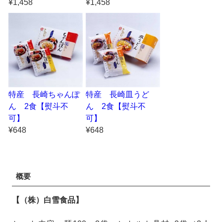
¥1,458
¥1,458
特産 長崎ちゃんぽ
特産 長崎皿うど
ん 2食【熨斗不
ん 2食【熨斗不
可】
可】
¥648
¥648
概要
【（株）白雪食品】