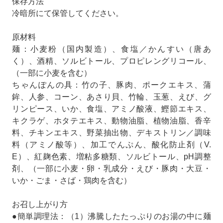
保存方法
冷暗所にて保管してください。
原材料
麺：小麦粉（国内製造）、食塩／かんすい（唐あ
く）、酒精、ソルビトール、プロピレングリコール、
（一部に小麦を含む）
ちゃんぽんの具：竹の子、豚肉、ポークエキス、蒲
鉾、人参、コーン、あさり貝、竹輪、玉葱、えび、グ
リンピース、いか、食塩、アミノ酸液、鰹節エキス、
キクラゲ、ホタテエキス、動物油脂、植物油脂、香辛
料、チキンエキス、野菜抽出物、デキストリン／調味
料（アミノ酸等）、加工でんぷん、酸化防止剤（V.
E）、紅麹色素、増粘多糖類、ソルビトール、pH調整
剤、（一部に小麦・卵・乳成分・えび・豚肉・大豆・
いか・ごま・さば・鶏肉を含む）
お召し上がり方
●簡単調理法：（1）沸騰したたっぷりのお湯の中に麺