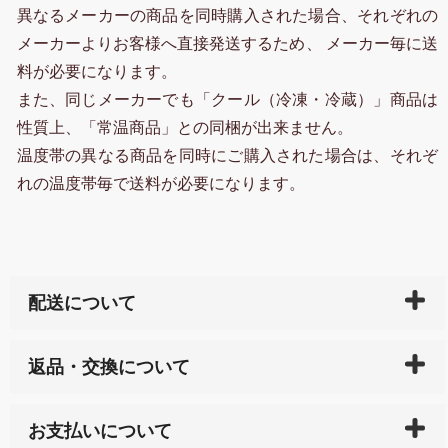
異なるメーカーの商品を同時購入された場合、それぞれの
メーカーよりお客様へ直接発送するため、 メーカー毎に送
料が必要になります。
また、同じメーカーでも「クール（冷凍・冷蔵）」商品は
性質上、「常温商品」との同梱が出来ません。
温度帯の異なる商品を同時にご購入された場合は、それぞ
れの温度帯毎で送料が必要になります。
配送について
ご入金確認後（「クレジットカード」「PayPay」「楽
返品・交換について
天ペイ」の方はご注文受付後）、 長崎県下全域に点在
している生産メーカーへ、商品の手配を行います。 当
万一、ご注文商品と異なった商品が届いた場合、商品
サイト内で購入された商品の送料は、こちらの
全国送
お支払いについて
または配送途中の 事故などで不都合が生じている場合