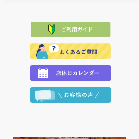
料一覧表
をご確認ください。
は、メールにてご連絡下さい。早急に 商品を交換させ
当サイトは「前払い」の決済となります。お支払方法
て頂きます。（諸事情により交換できない場合は、商
に「銀行振込」 「郵便振込（ぱるる）」をご指定され
「産地直送」の商品を複数購入された場合は、それぞ
品代金を返金いたします。）
た場合、お客様からの ご入金を確認した後で、商品を
れの生産メーカーからお客様の元へ直送いたしますの
その際は誠に申し訳ありませんが、当協会までご注文
発送いたします。
で、 それぞれ個別に送料が必要になります。
と異なった商品等を着払いにてお送り頂きますようお
※「クレジットカード」「PayPay」「楽天ペイ」を指
願いいたします。
定された場合は、準備出来次第の便にてお送りいたし
ます。 （到着日指定をされている場合は、ご指定の日
程に合わせてお届けいたします。）