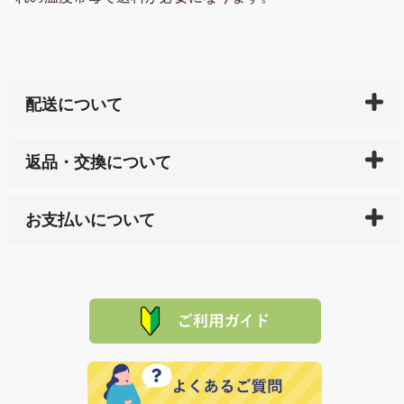
配送について
ご入金確認後（「クレジットカード」「PayPay」「楽
返品・交換について
天ペイ」の方はご注文受付後）、 長崎県下全域に点在
している生産メーカーへ、商品の手配を行います。 当
万一、ご注文商品と異なった商品が届いた場合、商品
サイト内で購入された商品の送料は、こちらの
全国送
お支払いについて
または配送途中の 事故などで不都合が生じている場合
料一覧表
をご確認ください。
は、メールにてご連絡下さい。早急に 商品を交換させ
当サイトは「前払い」の決済となります。お支払方法
て頂きます。（諸事情により交換できない場合は、商
に「銀行振込」 「郵便振込（ぱるる）」をご指定され
「産地直送」の商品を複数購入された場合は、それぞ
品代金を返金いたします。）
た場合、お客様からの ご入金を確認した後で、商品を
れの生産メーカーからお客様の元へ直送いたしますの
その際は誠に申し訳ありませんが、当協会までご注文
発送いたします。
で、 それぞれ個別に送料が必要になります。
と異なった商品等を着払いにてお送り頂きますようお
※「クレジットカード」「PayPay」「楽天ペイ」を指
願いいたします。
定された場合は、準備出来次第の便にてお送りいたし