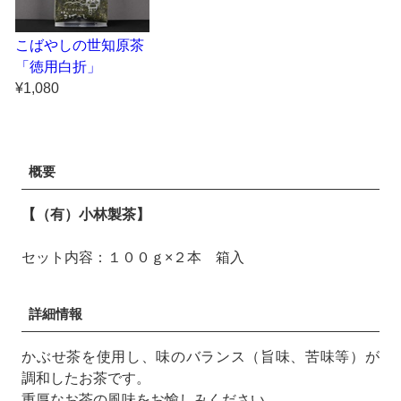
こばやしの世知原茶
「徳用白折」
¥1,080
概要
【（有）小林製茶】
セット内容：１００ｇ×２本 箱入
詳細情報
かぶせ茶を使用し、味のバランス（旨味、苦味等）が
調和したお茶です。
重厚なお茶の風味をお愉しみください。