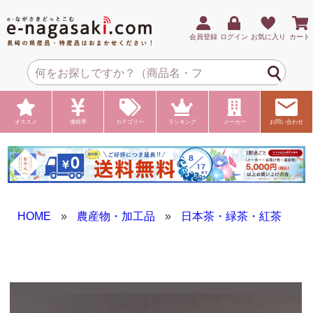
会員登録
ログイン
お気に入り
カート
オススメ
価格帯
カテゴリー
ランキング
メーカー
お問い合わせ
HOME
»
農産物・加工品
»
日本茶・緑茶・紅茶