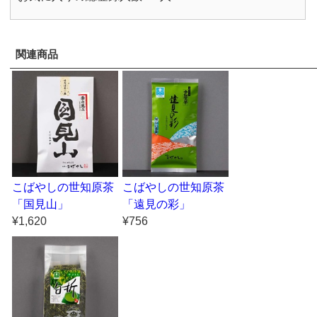
関連商品
こばやしの世知原茶
こばやしの世知原茶
「国見山」
「遠見の彩」
¥1,620
¥756