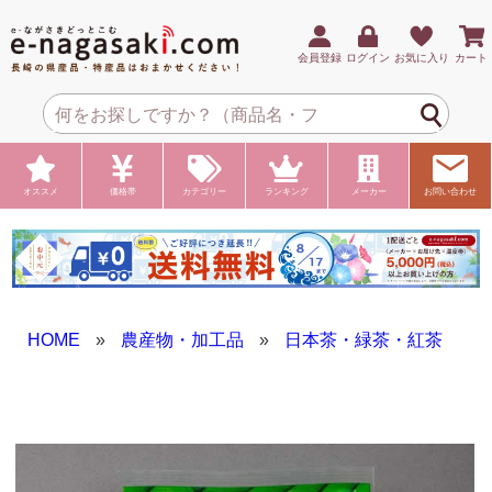
会員登録
ログイン
お気に入り
カート
オススメ
価格帯
カテゴリー
ランキング
メーカー
お問い合わせ
HOME
»
農産物・加工品
»
日本茶・緑茶・紅茶