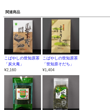
関連商品
こばやしの世知原茶
こばやしの世知原茶
「炭火庵」
「世知原そだち」
¥2,160
¥1,404