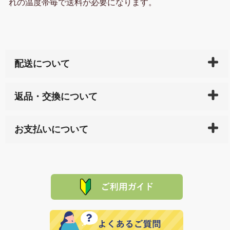
れの温度帯毎で送料が必要になります。
配送について
ご入金確認後（「クレジットカード」「PayPay」「楽
返品・交換について
天ペイ」の方はご注文受付後）、 長崎県下全域に点在
している生産メーカーへ、商品の手配を行います。 当
万一、ご注文商品と異なった商品が届いた場合、商品
サイト内で購入された商品の送料は、こちらの
全国送
お支払いについて
または配送途中の 事故などで不都合が生じている場合
料一覧表
をご確認ください。
は、メールにてご連絡下さい。早急に 商品を交換させ
当サイトは「前払い」の決済となります。お支払方法
て頂きます。（諸事情により交換できない場合は、商
に「銀行振込」 「郵便振込（ぱるる）」をご指定され
「産地直送」の商品を複数購入された場合は、それぞ
品代金を返金いたします。）
た場合、お客様からの ご入金を確認した後で、商品を
れの生産メーカーからお客様の元へ直送いたしますの
その際は誠に申し訳ありませんが、当協会までご注文
発送いたします。
で、 それぞれ個別に送料が必要になります。
と異なった商品等を着払いにてお送り頂きますようお
※「クレジットカード」「PayPay」「楽天ペイ」を指
願いいたします。
定された場合は、準備出来次第の便にてお送りいたし