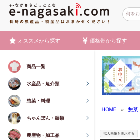
オススメ
から探す
価格帯
から探す
商品一覧
水産品・魚介類
惣菜・料理
HOME
»
惣菜
ちゃんぽん・麺類
拡大画像を表示する
農産物・加工品