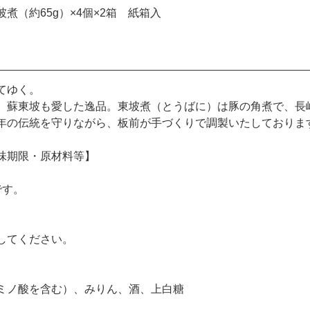
煮（約65g）×4個×2箱 紙箱入
てゆく。
、蘇東坡も愛した逸品。東坡煮（とうばに）は豚の角煮で、長
年の伝統を守りながら、板前が手づくりで調製いたしておりま
味期限・原材料等】
です。
してください。
ミノ酸を含む）、みりん、酒、上白糖