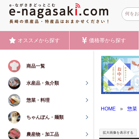
オススメ
から探す
価格帯
から探す
商品一覧
水産品・魚介類
惣菜・料理
HOME
»
惣菜
ちゃんぽん・麺類
拡大画像を表示する
農産物・加工品