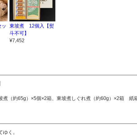
セッ
東坡煮 12個入【熨
斗不可】
¥7,452
】
煮（約65g）×5個×2箱、東坡煮しぐれ煮（約60g）×2箱 紙
てゆく。