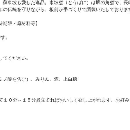
、蘇東坡も愛した逸品。東坡煮（とうばに）は豚の角煮で、長
年の伝統を守りながら、板前が手づくりで調製いたしておりま
味期限・原材料等】
です。
してください。
ミノ酸を含む）、みりん、酒、上白糖
て１０分～１５分煮立てればおいしく召し上がれます。お好み
。