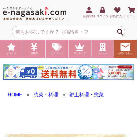
会員登録
ログイン
お気に入り
カート
オススメ
価格帯
カテゴリー
ランキング
メーカー
お問い合わせ
HOME
»
惣菜・料理
»
郷土料理・惣菜