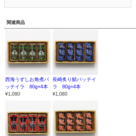
関連商品
西海うずしお角煮バ
長崎炙り鯖バッテイ
ッテイラ 80g×4本
ラ 80g×4本
¥1,080
¥1,080