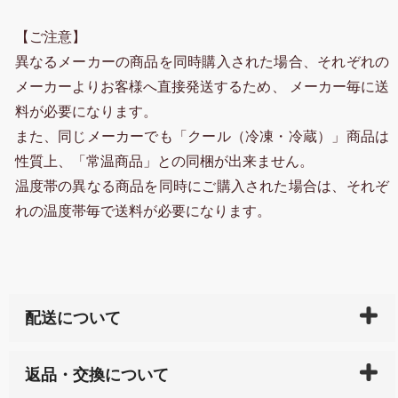
【ご注意】
異なるメーカーの商品を同時購入された場合、それぞれの
メーカーよりお客様へ直接発送するため、 メーカー毎に送
料が必要になります。
また、同じメーカーでも「クール（冷凍・冷蔵）」商品は
性質上、「常温商品」との同梱が出来ません。
温度帯の異なる商品を同時にご購入された場合は、それぞ
れの温度帯毎で送料が必要になります。
配送について
ご入金確認後（「クレジットカード」「PayPay」「楽
返品・交換について
天ペイ」の方はご注文受付後）、 長崎県下全域に点在