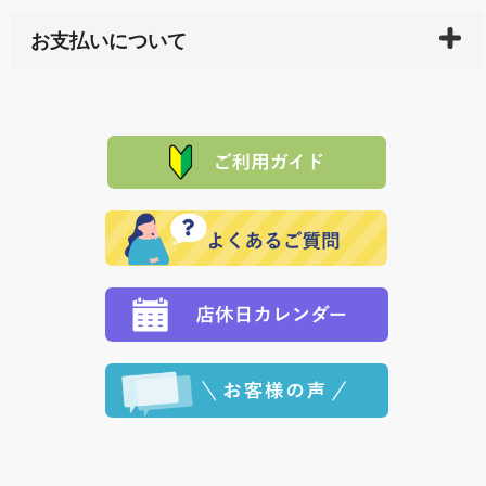
している生産メーカーへ、商品の手配を行います。 当
万一、ご注文商品と異なった商品が届いた場合、商品
サイト内で購入された商品の送料は、こちらの
全国送
お支払いについて
または配送途中の 事故などで不都合が生じている場合
料一覧表
をご確認ください。
は、メールにてご連絡下さい。早急に 商品を交換させ
当サイトは「前払い」の決済となります。お支払方法
て頂きます。（諸事情により交換できない場合は、商
に「銀行振込」 「郵便振込（ぱるる）」をご指定され
「産地直送」の商品を複数購入された場合は、それぞ
品代金を返金いたします。）
た場合、お客様からの ご入金を確認した後で、商品を
れの生産メーカーからお客様の元へ直送いたしますの
その際は誠に申し訳ありませんが、当協会までご注文
発送いたします。
で、 それぞれ個別に送料が必要になります。
と異なった商品等を着払いにてお送り頂きますようお
※「クレジットカード」「PayPay」「楽天ペイ」を指
願いいたします。
定された場合は、準備出来次第の便にてお送りいたし
ます。 （到着日指定をされている場合は、ご指定の日
程に合わせてお届けいたします。）