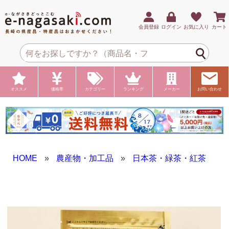
会員登録
ログイン
お気に入り
カート
オススメ
価格帯
カテゴリー
ランキング
メーカー
お問い合わせ
HOME
»
農産物・加工品
»
日本茶・緑茶・紅茶