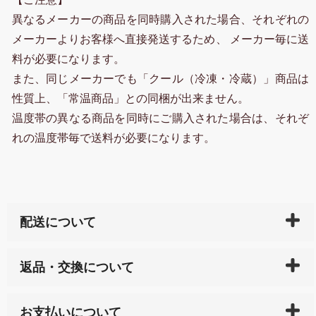
異なるメーカーの商品を同時購入された場合、それぞれの
メーカーよりお客様へ直接発送するため、 メーカー毎に送
料が必要になります。
また、同じメーカーでも「クール（冷凍・冷蔵）」商品は
性質上、「常温商品」との同梱が出来ません。
温度帯の異なる商品を同時にご購入された場合は、それぞ
れの温度帯毎で送料が必要になります。
配送について
ご入金確認後（「クレジットカード」「PayPay」「楽
返品・交換について
天ペイ」の方はご注文受付後）、 長崎県下全域に点在
している生産メーカーへ、商品の手配を行います。 当
万一、ご注文商品と異なった商品が届いた場合、商品
サイト内で購入された商品の送料は、こちらの
全国送
お支払いについて
または配送途中の 事故などで不都合が生じている場合