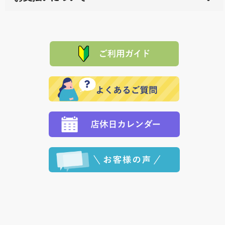
料一覧表
をご確認ください。
は、メールにてご連絡下さい。早急に 商品を交換させ
当サイトは「前払い」の決済となります。お支払方法
て頂きます。（諸事情により交換できない場合は、商
に「銀行振込」 「郵便振込（ぱるる）」をご指定され
「産地直送」の商品を複数購入された場合は、それぞ
品代金を返金いたします。）
た場合、お客様からの ご入金を確認した後で、商品を
れの生産メーカーからお客様の元へ直送いたしますの
その際は誠に申し訳ありませんが、当協会までご注文
発送いたします。
で、 それぞれ個別に送料が必要になります。
と異なった商品等を着払いにてお送り頂きますようお
※「クレジットカード」「PayPay」「楽天ペイ」を指
願いいたします。
定された場合は、準備出来次第の便にてお送りいたし
ます。 （到着日指定をされている場合は、ご指定の日
程に合わせてお届けいたします。）