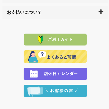
している生産メーカーへ、商品の手配を行います。 当
万一、ご注文商品と異なった商品が届いた場合、商品
サイト内で購入された商品の送料は、こちらの
全国送
お支払いについて
または配送途中の 事故などで不都合が生じている場合
料一覧表
をご確認ください。
は、メールにてご連絡下さい。早急に 商品を交換させ
当サイトは「前払い」の決済となります。お支払方法
て頂きます。（諸事情により交換できない場合は、商
に「銀行振込」 「郵便振込（ぱるる）」をご指定され
「産地直送」の商品を複数購入された場合は、それぞ
品代金を返金いたします。）
た場合、お客様からの ご入金を確認した後で、商品を
れの生産メーカーからお客様の元へ直送いたしますの
その際は誠に申し訳ありませんが、当協会までご注文
発送いたします。
で、 それぞれ個別に送料が必要になります。
と異なった商品等を着払いにてお送り頂きますようお
※「クレジットカード」「PayPay」「楽天ペイ」を指
願いいたします。
定された場合は、準備出来次第の便にてお送りいたし
ます。 （到着日指定をされている場合は、ご指定の日
程に合わせてお届けいたします。）