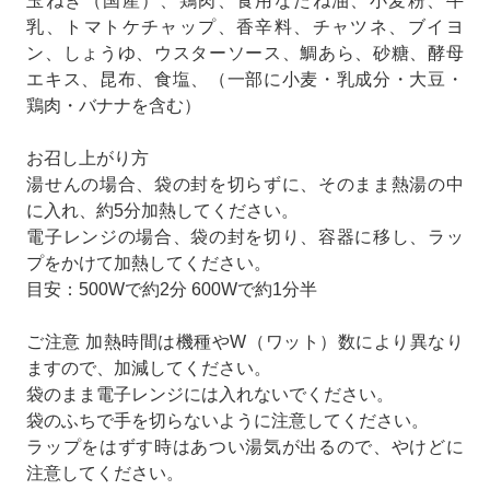
玉ねぎ（国産）、鶏肉、食用なたね油、小麦粉、牛
乳、トマトケチャップ、香辛料、チャツネ、ブイヨ
ン、しょうゆ、ウスターソース、鯛あら、砂糖、酵母
エキス、昆布、食塩、（一部に小麦・乳成分・大豆・
鶏肉・バナナを含む）
お召し上がり方
湯せんの場合、袋の封を切らずに、そのまま熱湯の中
に入れ、約5分加熱してください。
電子レンジの場合、袋の封を切り、容器に移し、ラッ
プをかけて加熱してください。
目安：500Wで約2分 600Wで約1分半
ご注意 加熱時間は機種やW（ワット）数により異なり
ますので、加減してください。
袋のまま電子レンジには入れないでください。
袋のふちで手を切らないように注意してください。
ラップをはずす時はあつい湯気が出るので、やけどに
注意してください。