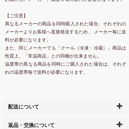
【ご注意】
異なるメーカーの商品を同時購入された場合、それぞれの
メーカーよりお客様へ直接発送するため、 メーカー毎に送
料が必要になります。
また、同じメーカーでも「クール（冷凍・冷蔵）」商品は
性質上、「常温商品」との同梱が出来ません。
温度帯の異なる商品を同時にご購入された場合は、それぞ
れの温度帯毎で送料が必要になります。
配送について
ご入金確認後（「クレジットカード」「PayPay」「楽
返品・交換について
天ペイ」の方はご注文受付後）、 長崎県下全域に点在