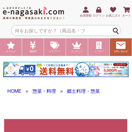
会員登録
ログイン
お気に入り
カート
オススメ
価格帯
カテゴリー
ランキング
メーカー
お問い合わせ
HOME
»
惣菜・料理
»
郷土料理・惣菜