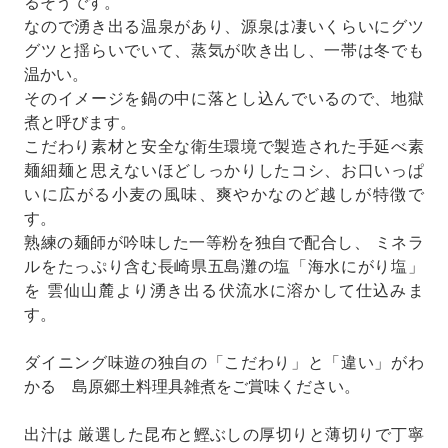
るそうです。
なので湧き出る温泉があり、源泉は凄いくらいにグツ
グツと揺らいでいて、蒸気が吹き出し、一帯は冬でも
温かい。
そのイメージを鍋の中に落とし込んでいるので、地獄
煮と呼びます。
こだわり素材と安全な衛生環境で製造された手延べ素
麺細麺と思えないほどしっかりしたコシ、お口いっぱ
いに広がる小麦の風味、爽やかなのど越しが特徴で
す。
熟練の麺師が吟味した一等粉を独自で配合し、 ミネラ
ルをたっぷり含む長崎県五島灘の塩「海水にがり塩」
を 雲仙山麓より湧き出る伏流水に溶かして仕込みま
す。
ダイニング味遊の独自の「こだわり」と「違い」がわ
かる 島原郷土料理具雑煮をご賞味ください。
出汁は 厳選した昆布と鰹ぶしの厚切りと薄切りで丁寧