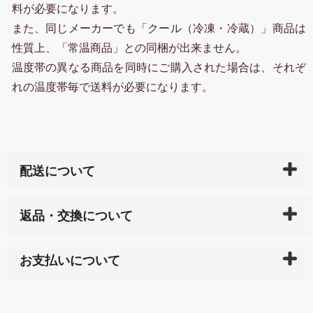
料が必要になります。
また、同じメーカーでも「クール（冷凍・冷蔵）」商品は
性質上、「常温商品」との同梱が出来ません。
温度帯の異なる商品を同時にご購入された場合は、それぞ
れの温度帯毎で送料が必要になります。
配送について
ご入金確認後（「クレジットカード」「PayPay」「楽
返品・交換について
天ペイ」の方はご注文受付後）、 長崎県下全域に点在
している生産メーカーへ、商品の手配を行います。 当
万一、ご注文商品と異なった商品が届いた場合、商品
サイト内で購入された商品の送料は、こちらの
全国送
お支払いについて
または配送途中の 事故などで不都合が生じている場合
料一覧表
をご確認ください。
は、メールにてご連絡下さい。早急に 商品を交換させ
当サイトは「前払い」の決済となります。お支払方法
て頂きます。（諸事情により交換できない場合は、商
に「銀行振込」 「郵便振込（ぱるる）」をご指定され