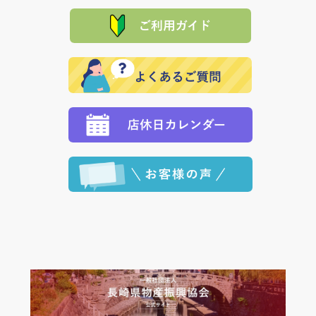
「産地直送」の商品を複数購入された場合は、それぞ
品代金を返金いたします。）
た場合、お客様からの ご入金を確認した後で、商品を
れの生産メーカーからお客様の元へ直送いたしますの
その際は誠に申し訳ありませんが、当協会までご注文
発送いたします。
で、 それぞれ個別に送料が必要になります。
と異なった商品等を着払いにてお送り頂きますようお
※「クレジットカード」「PayPay」「楽天ペイ」を指
願いいたします。
定された場合は、準備出来次第の便にてお送りいたし
ます。 （到着日指定をされている場合は、ご指定の日
程に合わせてお届けいたします。）