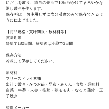
にだしを取り、独自の醤油で10日程かけてまろやかな
返し醤油を作ります。
保存料は一切使用せずに塩分濃度のみで保存できるよ
うに仕上げました。
【商品規格・賞味期限・原材料等】
賞味期限
冷凍で180日間、解凍後は冷蔵で3日間
保存方法
冷凍にて保存してください。
原材料
フリーズドライ素麺
出汁：醤油・かつお節・昆布・みりん・食塩・調味料
白菜・牛蒡・人参・椎茸・鶏モモ肉・なると蒲鉾・玉
子焼き
製造メーカー