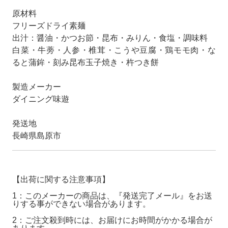
原材料
フリーズドライ素麺
出汁：醤油・かつお節・昆布・みりん・食塩・調味料
白菜・牛蒡・人参・椎茸・こうや豆腐・鶏モモ肉・な
ると蒲鉾・刻み昆布玉子焼き・杵つき餅
製造メーカー
ダイニング味遊
発送地
長崎県島原市
【出荷に関する注意事項】
1：このメーカーの商品は、『発送完了メール』をお送
りする事ができない場合があります。
2：ご注文殺到時には、お届けにお時間がかかる場合が