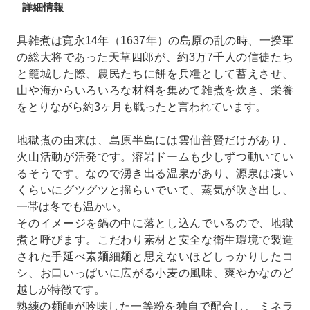
詳細情報
具雑煮は寛永14年（1637年）の島原の乱の時、一揆軍
の総大将であった天草四郎が、約3万7千人の信徒たち
と籠城した際、農民たちに餅を兵糧として蓄えさせ、
山や海からいろいろな材料を集めて雑煮を炊き、栄養
をとりながら約3ヶ月も戦ったと言われています。
地獄煮の由来は、島原半島には雲仙普賢だけがあり、
火山活動が活発です。溶岩ドームも少しずつ動いてい
るそうです。なので湧き出る温泉があり、源泉は凄い
くらいにグツグツと揺らいでいて、蒸気が吹き出し、
一帯は冬でも温かい。
そのイメージを鍋の中に落とし込んでいるので、地獄
煮と呼びます。こだわり素材と安全な衛生環境で製造
された手延べ素麺細麺と思えないほどしっかりしたコ
シ、お口いっぱいに広がる小麦の風味、爽やかなのど
越しが特徴です。
熟練の麺師が吟味した一等粉を独自で配合し、 ミネラ