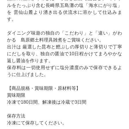
ルをたっぷり含む長崎県五島灘の塩「海水にがり塩」
を 雲仙山麓より湧き出る伏流水に溶かして仕込みま
す。
ダイニング味遊の独自の「こだわり」と「違い」がわ
かる 島原郷土料理具雑煮をご賞味ください。
出汁は 厳選した昆布と鰹ぶしの厚切りと薄切りで丁寧
にだしを取り、独自の醤油で10日程かけてまろやかな
返し醤油を作ります。
保存料は一切使用せずに塩分濃度のみで保存できるよ
うに仕上げました。
【商品規格・賞味期限・原材料等】
賞味期限
冷凍で180日間、解凍後は冷蔵で3日間
保存方法
冷凍にて保存してください。