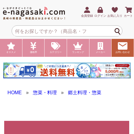
会員登録
ログイン
お気に入り
カート
オススメ
価格帯
カテゴリー
ランキング
メーカー
お問い合わせ
HOME
»
惣菜・料理
»
郷土料理・惣菜