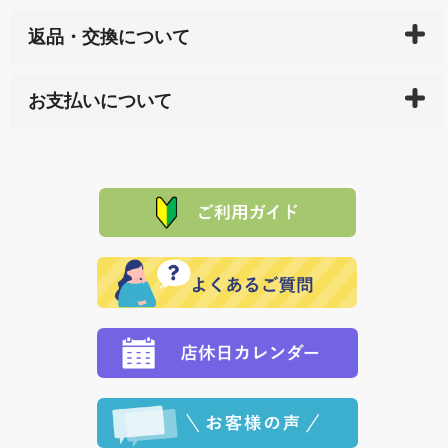
ご入金確認後（「クレジットカード」「PayPay」「楽
返品・交換について
天ペイ」の方はご注文受付後）、 長崎県下全域に点在
している生産メーカーへ、商品の手配を行います。 当
万一、ご注文商品と異なった商品が届いた場合、商品
サイト内で購入された商品の送料は、こちらの
全国送
お支払いについて
または配送途中の 事故などで不都合が生じている場合
料一覧表
をご確認ください。
は、メールにてご連絡下さい。早急に 商品を交換させ
当サイトは「前払い」の決済となります。お支払方法
て頂きます。（諸事情により交換できない場合は、商
に「銀行振込」 「郵便振込（ぱるる）」をご指定され
「産地直送」の商品を複数購入された場合は、それぞ
品代金を返金いたします。）
た場合、お客様からの ご入金を確認した後で、商品を
れの生産メーカーからお客様の元へ直送いたしますの
その際は誠に申し訳ありませんが、当協会までご注文
発送いたします。
で、 それぞれ個別に送料が必要になります。
と異なった商品等を着払いにてお送り頂きますようお
※「クレジットカード」「PayPay」「楽天ペイ」を指
願いいたします。
定された場合は、準備出来次第の便にてお送りいたし
ます。 （到着日指定をされている場合は、ご指定の日
程に合わせてお届けいたします。）