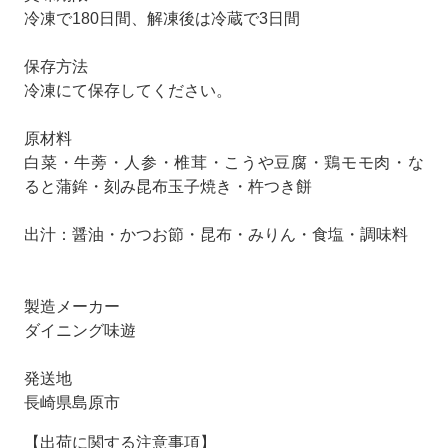
冷凍で180日間、解凍後は冷蔵で3日間
保存方法
冷凍にて保存してください。
原材料
白菜・牛蒡・人参・椎茸・こうや豆腐・鶏モモ肉・な
ると蒲鉾・刻み昆布玉子焼き・杵つき餅
出汁：醤油・かつお節・昆布・みりん・食塩・調味料
製造メーカー
ダイニング味遊
発送地
長崎県島原市
【出荷に関する注意事項】