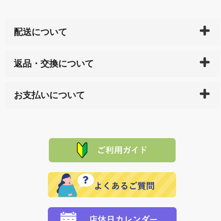
配送について
ご入金確認後（「クレジットカード」「PayPay」「楽
返品・交換について
天ペイ」の方はご注文受付後）、 長崎県下全域に点在
している生産メーカーへ、商品の手配を行います。 当
万一、ご注文商品と異なった商品が届いた場合、商品
サイト内で購入された商品の送料は、こちらの
全国送
お支払いについて
または配送途中の 事故などで不都合が生じている場合
料一覧表
をご確認ください。
は、メールにてご連絡下さい。早急に 商品を交換させ
当サイトは「前払い」の決済となります。お支払方法
て頂きます。（諸事情により交換できない場合は、商
に「銀行振込」 「郵便振込（ぱるる）」をご指定され
「産地直送」の商品を複数購入された場合は、それぞ
品代金を返金いたします。）
た場合、お客様からの ご入金を確認した後で、商品を
れの生産メーカーからお客様の元へ直送いたしますの
その際は誠に申し訳ありませんが、当協会までご注文
発送いたします。
で、 それぞれ個別に送料が必要になります。
と異なった商品等を着払いにてお送り頂きますようお
※「クレジットカード」「PayPay」「楽天ペイ」を指
願いいたします。
定された場合は、準備出来次第の便にてお送りいたし
ます。 （到着日指定をされている場合は、ご指定の日
程に合わせてお届けいたします。）