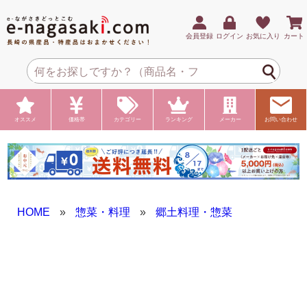
会員登録
ログイン
お気に入り
カート
オススメ
価格帯
カテゴリー
ランキング
メーカー
お問い合わせ
HOME
»
惣菜・料理
»
郷土料理・惣菜