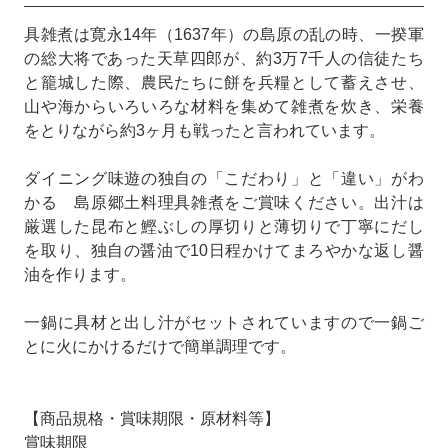
具雑煮は寛永14年（1637年）の島原の乱の時、一揆軍
の総大将であった天草四郎が、約3万7千人の信徒たち
と籠城した際、農民たちに餅を兵糧として蓄えさせ、
山や海からいろいろな材料を集めて雑煮を炊き、栄養
をとりながら約3ヶ月も戦ったと言われています。
ダイニング味遊の独自の「こだわり」と「違い」がわ
かる 島原郷土料理具雑煮をご賞味ください。出汁は
厳選した昆布と鰹ぶしの厚切りと薄切りで丁寧にだし
を取り、独自の醤油で10日程かけてまろやかな返し醤
油を作ります。
一鍋に具材と出し汁がセットされていますので一鍋ご
とに火にかけるだけで簡単調理です。
【商品規格・賞味期限・原材料等】
賞味期限