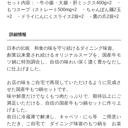
セット内容：・牛小腸・大腸・肝ミックス400g×2 ・
もつスープ（ストレート500mg×2 ・ちゃんぽん麺2玉
×2 ・ドライにんにくスライス2袋×2 ・鷹の爪2袋×2
詳細情報
日本の伝統 和食の味を守り続けるダイニング味遊。
創業以来愛され続けるオリジナルスープを、国産牛モ
ツ鍋に特別調合し、自信の味わい深く濃く豊かなだし
に仕上げました。
お店の味をご自宅で再現していただけるように完成さ
せた国産牛もつ鍋セットです。
味や鮮度だけでなくもつ肉たっぷりで、期待以上にご
満足いただける、自信の国産牛もつ鍋セットに作り上
げました。
前日に冷蔵庫で解凍し、キャベツ・にら等 ご用意い
ただき、ご自宅で ダイニング味遊のもつ鍋を お楽