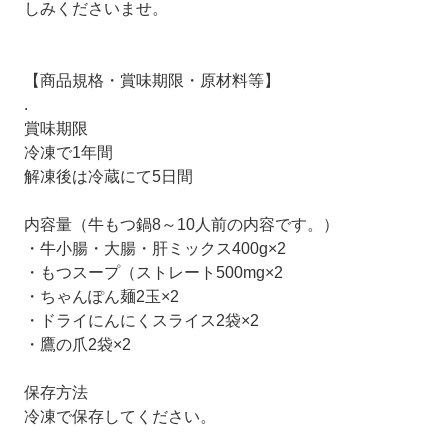
しみくださいませ。
【商品規格・賞味期限・原材料等】
.
賞味期限
冷凍で1年間
解凍後は冷蔵にて5日間
内容量（牛もつ鍋8～10人前の内容です。）
・牛小腸・大腸・肝ミックス400g×2
・もつスープ（ストレート500mg×2
・ちゃんぽん麺2玉×2
・ドライにんにくスライス2袋×2
・鷹の爪2袋×2
保存方法
冷凍で保存してください。