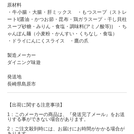
原材料
・牛小腸・大腸・肝ミックス ・もつスープ（ストレ
ートl(醤油・かつお節・昆布・鶏ガラスープ・干し貝柱
スープ砂糖・みりん・食塩・調味料(アミノ酸等)｝ ・ち
ゃんぽん麺（小麦粉・かんすい・くちなし・食塩）
・ドライにんにくスライス ・鷹の爪
製造メーカー
ダイニング味遊
発送地
長崎県島原市
【出荷に関する注意事項】
1：このメーカーの商品は、『発送完了メール』をお送
りする事ができない場合があります。
2：ご注文殺到時には、お届けにお時間がかかる場合が
あります。