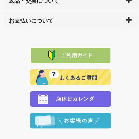
返品・交換について
天ペイ」の方はご注文受付後）、 長崎県下全域に点在
している生産メーカーへ、商品の手配を行います。 当
万一、ご注文商品と異なった商品が届いた場合、商品
サイト内で購入された商品の送料は、こちらの
全国送
お支払いについて
または配送途中の 事故などで不都合が生じている場合
料一覧表
をご確認ください。
は、メールにてご連絡下さい。早急に 商品を交換させ
当サイトは「前払い」の決済となります。お支払方法
て頂きます。（諸事情により交換できない場合は、商
に「銀行振込」 「郵便振込（ぱるる）」をご指定され
「産地直送」の商品を複数購入された場合は、それぞ
品代金を返金いたします。）
た場合、お客様からの ご入金を確認した後で、商品を
れの生産メーカーからお客様の元へ直送いたしますの
その際は誠に申し訳ありませんが、当協会までご注文
発送いたします。
で、 それぞれ個別に送料が必要になります。
と異なった商品等を着払いにてお送り頂きますようお
※「クレジットカード」「PayPay」「楽天ペイ」を指
願いいたします。
定された場合は、準備出来次第の便にてお送りいたし
ます。 （到着日指定をされている場合は、ご指定の日
程に合わせてお届けいたします。）