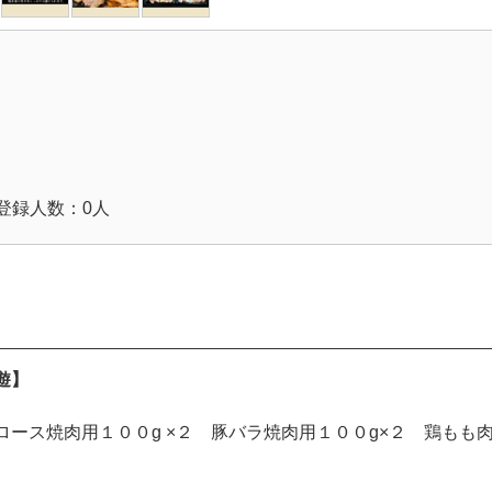
登録人数：0人
遊】
ロース焼肉用１００g ×２ 豚バラ焼肉用１００g×２ 鶏もも肉