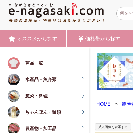
オススメ
から探す
価格帯
から探す
商品一覧
水産品・魚介類
惣菜・料理
HOME
»
農産
ちゃんぽん・麺類
拡大画像を表示する
農産物・加工品