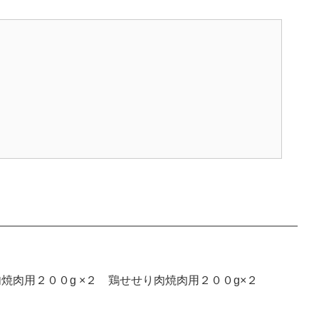
焼肉用２００g ×２ 鶏せせり肉焼肉用２００g×２