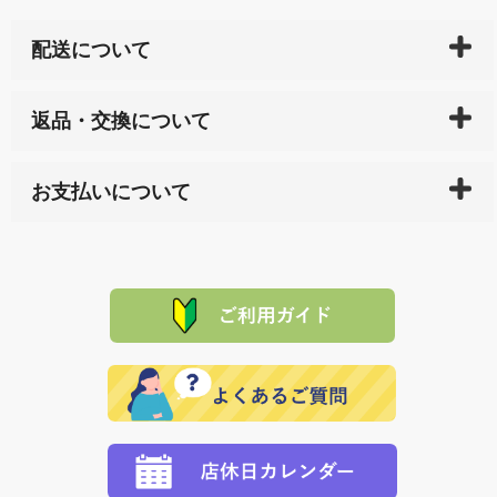
配送について
ご入金確認後（「クレジットカード」「PayPay」「楽
返品・交換について
天ペイ」の方はご注文受付後）、 長崎県下全域に点在
している生産メーカーへ、商品の手配を行います。 当
万一、ご注文商品と異なった商品が届いた場合、商品
サイト内で購入された商品の送料は、こちらの
全国送
お支払いについて
または配送途中の 事故などで不都合が生じている場合
料一覧表
をご確認ください。
は、メールにてご連絡下さい。早急に 商品を交換させ
当サイトは「前払い」の決済となります。お支払方法
て頂きます。（諸事情により交換できない場合は、商
に「銀行振込」 「郵便振込（ぱるる）」をご指定され
「産地直送」の商品を複数購入された場合は、それぞ
品代金を返金いたします。）
た場合、お客様からの ご入金を確認した後で、商品を
れの生産メーカーからお客様の元へ直送いたしますの
その際は誠に申し訳ありませんが、当協会までご注文
発送いたします。
で、 それぞれ個別に送料が必要になります。
と異なった商品等を着払いにてお送り頂きますようお
※「クレジットカード」「PayPay」「楽天ペイ」を指
願いいたします。
定された場合は、準備出来次第の便にてお送りいたし
ます。 （到着日指定をされている場合は、ご指定の日
程に合わせてお届けいたします。）