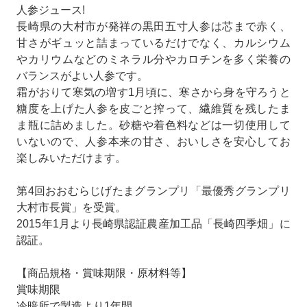
人参ジュース!
長崎県の大村市が発祥の黒田五寸人参は芯まで赤く、
甘さがギュッと詰まっているだけでなく、カルシウム
やカリウムなどのミネラル分やカロチンを多く栄養の
バランスがよい人参です。
霜がおりて寒気の増す1月頃に、寒さから身を守ろうと
糖度を上げた人参を皮ごと搾って、繊維質を残したま
ま瓶に詰めました。砂糖や着色料などは一切使用して
いないので、人参本来の甘さ、おいしさを安心してお
楽しみいただけます。
第4回おおむらじげたまグランプリ「最優秀グランプリ
大村市長賞」を受賞。
2015年1月より長崎県認証農産加工品「長崎四季畑」に
認証。
【商品規格・賞味期限・原材料等】
賞味期限
冷暗所で製造より1年間