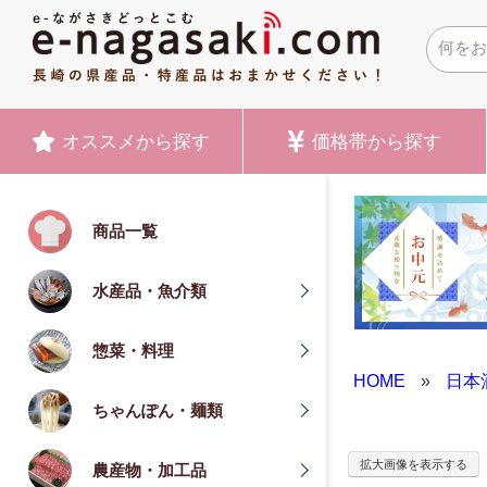
オススメ
から探す
価格帯
から探す
商品一覧
水産品・魚介類
惣菜・料理
HOME
»
日本
ちゃんぽん・麺類
拡大画像を表示する
農産物・加工品