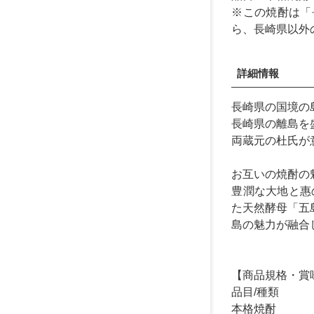
※この焼酎は「
ら、長崎県以外
詳細情報
長崎県の国境の
長崎県の離島を
両蔵元の杜氏が
お互いの焼酎の
豊潤な大地と惠
た天然酵母「五
島の魅力が融合
【商品規格・賞
品目/種類
本格焼酎