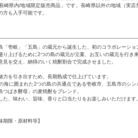
長崎県内/地域限定販売商品」です。長崎県以外の地域（実店
の方も入手可能です。
島「壱岐」「五島」の蔵元から誕生した、初のコラボレーション焼酎
盛り上げるために2つの島の蔵元が立案、お互いの蔵元を行き
意見を交え、納得のいく焼酎割合で完成させました。
魅力を引き出すため、長期熟成で仕上げています。
の海に囲まれた2つの島の共通点である壱岐市、五島市のシン
島つばき酵母」の麦焼酎をブレンド。
した、味わい、旨味、香りと口当たりをお楽しみいただけます
味期限・原材料等】