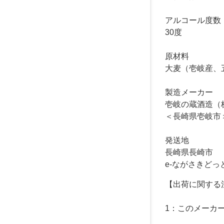
アルコール度数
30度
原材料
大麦（壱岐産、
製造メーカー
壱岐の蔵酒造（
＜長崎県壱岐市
発送地
長崎県長崎市
e-ながさきど
【出荷に関する
1：このメーカ