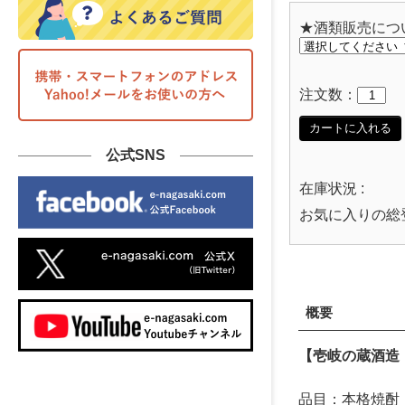
★酒類販売につ
注文数：
カートに入れる
公式SNS
在庫状況 :
お気に入りの総
概要
【壱岐の蔵酒造
品目：本格焼酎（