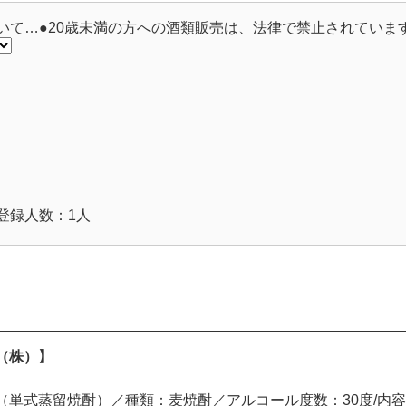
いて…●20歳未満の方への酒類販売は、法律で禁止されていま
登録人数：1人
（株）】
単式蒸留焼酎）／種類：麦焼酎／アルコール度数：30度/内容量