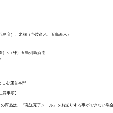
五島産）、米麹（壱岐産米、五島産米）
株）×（株）五島列島酒造
＞
っとこむ運営本部
注意事項】
ーの商品は、『発送完了メール』をお送りする事ができない場