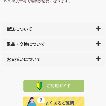
れの温度帯毎で送料が必要になります。
配送について
ご入金確認後（「クレジットカード」「PayPay」「楽
返品・交換について
天ペイ」の方はご注文受付後）、 長崎県下全域に点在
している生産メーカーへ、商品の手配を行います。 当
万一、ご注文商品と異なった商品が届いた場合、商品
サイト内で購入された商品の送料は、こちらの
全国送
お支払いについて
または配送途中の 事故などで不都合が生じている場合
料一覧表
をご確認ください。
は、メールにてご連絡下さい。早急に 商品を交換させ
当サイトは「前払い」の決済となります。お支払方法
て頂きます。（諸事情により交換できない場合は、商
に「銀行振込」 「郵便振込（ぱるる）」をご指定され
「産地直送」の商品を複数購入された場合は、それぞ
品代金を返金いたします。）
た場合、お客様からの ご入金を確認した後で、商品を
れの生産メーカーからお客様の元へ直送いたしますの
その際は誠に申し訳ありませんが、当協会までご注文
発送いたします。
で、 それぞれ個別に送料が必要になります。
と異なった商品等を着払いにてお送り頂きますようお
※「クレジットカード」「PayPay」「楽天ペイ」を指
願いいたします。
定された場合は、準備出来次第の便にてお送りいたし