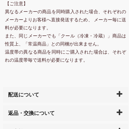
【ご注意】
異なるメーカーの商品を同時購入された場合、それぞれの
メーカーよりお客様へ直接発送するため、 メーカー毎に送
料が必要になります。
また、同じメーカーでも「クール（冷凍・冷蔵）」商品は
性質上、「常温商品」との同梱が出来ません。
温度帯の異なる商品を同時にご購入された場合は、それぞ
れの温度帯毎で送料が必要になります。
配送について
ご入金確認後（「クレジットカード」「PayPay」「楽
返品・交換について
天ペイ」の方はご注文受付後）、 長崎県下全域に点在
している生産メーカーへ、商品の手配を行います。 当
万一、ご注文商品と異なった商品が届いた場合、商品