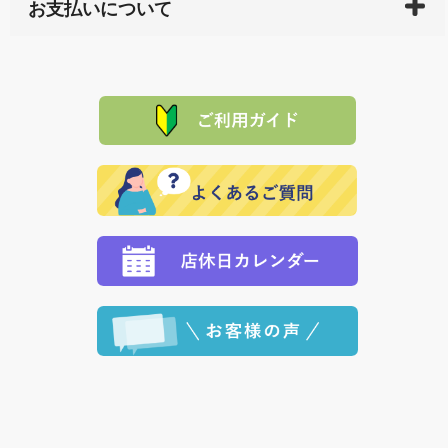
サイト内で購入された商品の送料は、こちらの
全国送
お支払いについて
または配送途中の 事故などで不都合が生じている場合
料一覧表
をご確認ください。
は、メールにてご連絡下さい。早急に 商品を交換させ
当サイトは「前払い」の決済となります。お支払方法
て頂きます。（諸事情により交換できない場合は、商
に「銀行振込」 「郵便振込（ぱるる）」をご指定され
「産地直送」の商品を複数購入された場合は、それぞ
品代金を返金いたします。）
た場合、お客様からの ご入金を確認した後で、商品を
れの生産メーカーからお客様の元へ直送いたしますの
その際は誠に申し訳ありませんが、当協会までご注文
発送いたします。
で、 それぞれ個別に送料が必要になります。
と異なった商品等を着払いにてお送り頂きますようお
※「クレジットカード」「PayPay」「楽天ペイ」を指
願いいたします。
定された場合は、準備出来次第の便にてお送りいたし
ます。 （到着日指定をされている場合は、ご指定の日
程に合わせてお届けいたします。）