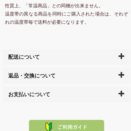
性質上、「常温商品」との同梱が出来ません。
温度帯の異なる商品を同時にご購入された場合は、それぞ
れの温度帯毎で送料が必要になります。
配送について
ご入金確認後（「クレジットカード」「PayPay」「楽
返品・交換について
天ペイ」の方はご注文受付後）、 長崎県下全域に点在
している生産メーカーへ、商品の手配を行います。 当
万一、ご注文商品と異なった商品が届いた場合、商品
サイト内で購入された商品の送料は、こちらの
全国送
お支払いについて
または配送途中の 事故などで不都合が生じている場合
料一覧表
をご確認ください。
は、メールにてご連絡下さい。早急に 商品を交換させ
当サイトは「前払い」の決済となります。お支払方法
て頂きます。（諸事情により交換できない場合は、商
に「銀行振込」 「郵便振込（ぱるる）」をご指定され
「産地直送」の商品を複数購入された場合は、それぞ
品代金を返金いたします。）
た場合、お客様からの ご入金を確認した後で、商品を
れの生産メーカーからお客様の元へ直送いたしますの
その際は誠に申し訳ありませんが、当協会までご注文
発送いたします。