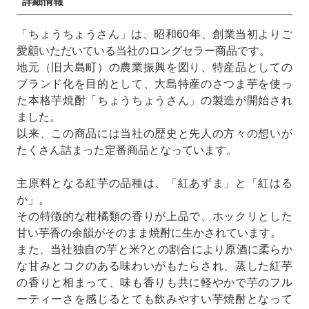
詳細情報
「ちょうちょうさん」は、昭和60年、創業当初よりご
愛顧いただいている当社のロングセラー商品です。
地元（旧大島町）の農業振興を図り、特産品としての
ブランド化を目的として、大島特産のさつま芋を使っ
た本格芋焼酎「ちょうちょうさん」の製造が開始され
ました。
以来、この商品には当社の歴史と先人の方々の想いが
たくさん詰まった定番商品となっています。
主原料となる紅芋の品種は、「紅あずま」と「紅はる
か」。
その特徴的な柑橘類の香りが上品で、ホックリとした
甘い芋香の余韻がそのまま焼酎に生かされています。
また、当社独自の芋と米?との割合により原酒に柔らか
な甘みとコクのある味わいがもたらされ、蒸した紅芋
の香りと相まって、味も香りも共に軽やかで芋のフル
ーティーさを感じるとても飲みやすい芋焼酎となって