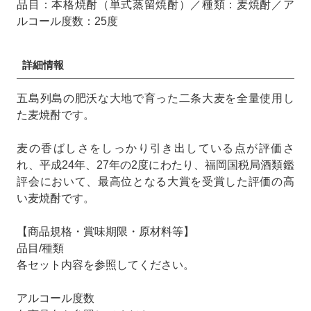
品目：本格焼酎（単式蒸留焼酎）／種類：麦焼酎／ア
ルコール度数：25度
詳細情報
五島列島の肥沃な大地で育った二条大麦を全量使用し
た麦焼酎です。
麦の香ばしさをしっかり引き出している点が評価さ
れ、平成24年、27年の2度にわたり、福岡国税局酒類鑑
評会において、最高位となる大賞を受賞した評価の高
い麦焼酎です。
【商品規格・賞味期限・原材料等】
品目/種類
各セット内容を参照してください。
アルコール度数