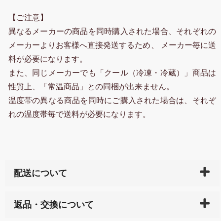
【ご注意】
異なるメーカーの商品を同時購入された場合、それぞれの
メーカーよりお客様へ直接発送するため、 メーカー毎に送
料が必要になります。
また、同じメーカーでも「クール（冷凍・冷蔵）」商品は
性質上、「常温商品」との同梱が出来ません。
温度帯の異なる商品を同時にご購入された場合は、それぞ
れの温度帯毎で送料が必要になります。
配送について
ご入金確認後（「クレジットカード」「PayPay」「楽
返品・交換について
天ペイ」の方はご注文受付後）、 長崎県下全域に点在
している生産メーカーへ、商品の手配を行います。 当