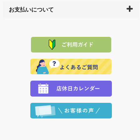
万一、ご注文商品と異なった商品が届いた場合、商品
サイト内で購入された商品の送料は、こちらの
全国送
お支払いについて
または配送途中の 事故などで不都合が生じている場合
料一覧表
をご確認ください。
は、メールにてご連絡下さい。早急に 商品を交換させ
当サイトは「前払い」の決済となります。お支払方法
て頂きます。（諸事情により交換できない場合は、商
に「銀行振込」 「郵便振込（ぱるる）」をご指定され
「産地直送」の商品を複数購入された場合は、それぞ
品代金を返金いたします。）
た場合、お客様からの ご入金を確認した後で、商品を
れの生産メーカーからお客様の元へ直送いたしますの
その際は誠に申し訳ありませんが、当協会までご注文
発送いたします。
で、 それぞれ個別に送料が必要になります。
と異なった商品等を着払いにてお送り頂きますようお
※「クレジットカード」「PayPay」「楽天ペイ」を指
願いいたします。
定された場合は、準備出来次第の便にてお送りいたし
ます。 （到着日指定をされている場合は、ご指定の日
程に合わせてお届けいたします。）