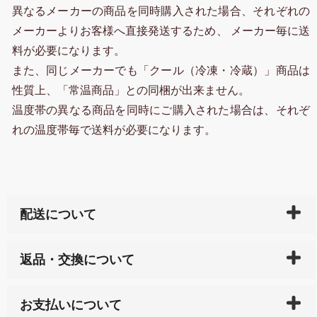
異なるメーカーの商品を同時購入された場合、それぞれの
メーカーよりお客様へ直接発送するため、 メーカー毎に送
料が必要になります。
また、同じメーカーでも「クール（冷凍・冷蔵）」商品は
性質上、「常温商品」との同梱が出来ません。
温度帯の異なる商品を同時にご購入された場合は、それぞ
れの温度帯毎で送料が必要になります。
配送について
ご入金確認後（「クレジットカード」「PayPay」「楽
返品・交換について
天ペイ」の方はご注文受付後）、 長崎県下全域に点在
している生産メーカーへ、商品の手配を行います。 当
万一、ご注文商品と異なった商品が届いた場合、商品
サイト内で購入された商品の送料は、こちらの
全国送
お支払いについて
または配送途中の 事故などで不都合が生じている場合