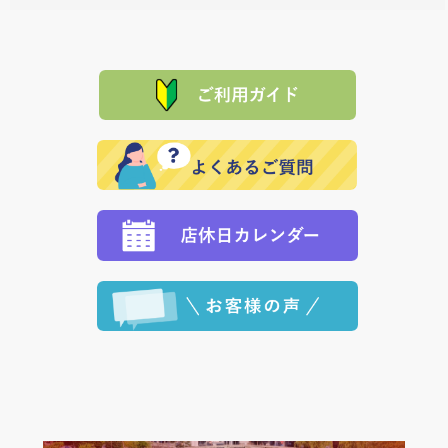
料一覧表
をご確認ください。
は、メールにてご連絡下さい。早急に 商品を交換させ
当サイトは「前払い」の決済となります。お支払方法
て頂きます。（諸事情により交換できない場合は、商
に「銀行振込」 「郵便振込（ぱるる）」をご指定され
「産地直送」の商品を複数購入された場合は、それぞ
品代金を返金いたします。）
た場合、お客様からの ご入金を確認した後で、商品を
れの生産メーカーからお客様の元へ直送いたしますの
その際は誠に申し訳ありませんが、当協会までご注文
発送いたします。
で、 それぞれ個別に送料が必要になります。
と異なった商品等を着払いにてお送り頂きますようお
※「クレジットカード」「PayPay」「楽天ペイ」を指
願いいたします。
定された場合は、準備出来次第の便にてお送りいたし
ます。 （到着日指定をされている場合は、ご指定の日
程に合わせてお届けいたします。）