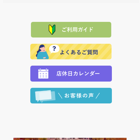
料一覧表
をご確認ください。
は、メールにてご連絡下さい。早急に 商品を交換させ
当サイトは「前払い」の決済となります。お支払方法
て頂きます。（諸事情により交換できない場合は、商
に「銀行振込」 「郵便振込（ぱるる）」をご指定され
「産地直送」の商品を複数購入された場合は、それぞ
品代金を返金いたします。）
た場合、お客様からの ご入金を確認した後で、商品を
れの生産メーカーからお客様の元へ直送いたしますの
その際は誠に申し訳ありませんが、当協会までご注文
発送いたします。
で、 それぞれ個別に送料が必要になります。
と異なった商品等を着払いにてお送り頂きますようお
※「クレジットカード」「PayPay」「楽天ペイ」を指
願いいたします。
定された場合は、準備出来次第の便にてお送りいたし
ます。 （到着日指定をされている場合は、ご指定の日
程に合わせてお届けいたします。）