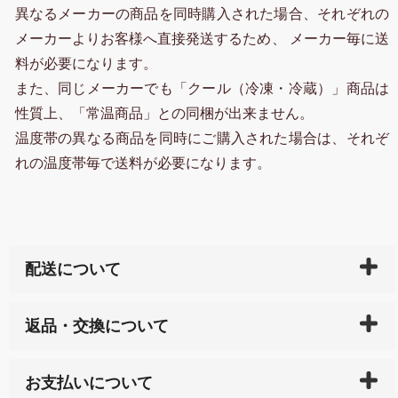
異なるメーカーの商品を同時購入された場合、それぞれの
メーカーよりお客様へ直接発送するため、 メーカー毎に送
料が必要になります。
また、同じメーカーでも「クール（冷凍・冷蔵）」商品は
性質上、「常温商品」との同梱が出来ません。
温度帯の異なる商品を同時にご購入された場合は、それぞ
れの温度帯毎で送料が必要になります。
配送について
ご入金確認後（「クレジットカード」「PayPay」「楽
返品・交換について
天ペイ」の方はご注文受付後）、 長崎県下全域に点在
している生産メーカーへ、商品の手配を行います。 当
万一、ご注文商品と異なった商品が届いた場合、商品
サイト内で購入された商品の送料は、こちらの
全国送
お支払いについて
または配送途中の 事故などで不都合が生じている場合