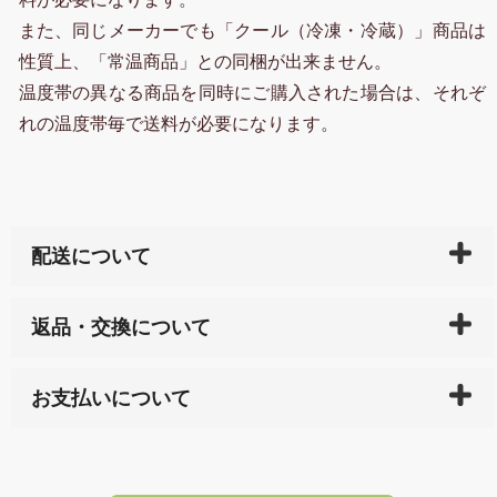
また、同じメーカーでも「クール（冷凍・冷蔵）」商品は
性質上、「常温商品」との同梱が出来ません。
温度帯の異なる商品を同時にご購入された場合は、それぞ
れの温度帯毎で送料が必要になります。
配送について
ご入金確認後（「クレジットカード」「PayPay」「楽
返品・交換について
天ペイ」の方はご注文受付後）、 長崎県下全域に点在
している生産メーカーへ、商品の手配を行います。 当
万一、ご注文商品と異なった商品が届いた場合、商品
サイト内で購入された商品の送料は、こちらの
全国送
お支払いについて
または配送途中の 事故などで不都合が生じている場合
料一覧表
をご確認ください。
は、メールにてご連絡下さい。早急に 商品を交換させ
当サイトは「前払い」の決済となります。お支払方法
て頂きます。（諸事情により交換できない場合は、商
に「銀行振込」 「郵便振込（ぱるる）」をご指定され
「産地直送」の商品を複数購入された場合は、それぞ
品代金を返金いたします。）