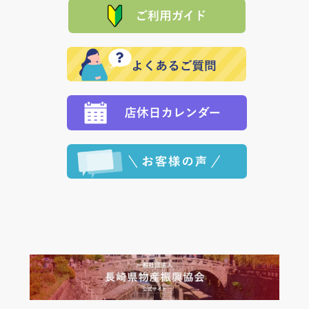
た場合、お客様からの ご入金を確認した後で、商品を
れの生産メーカーからお客様の元へ直送いたしますの
その際は誠に申し訳ありませんが、当協会までご注文
発送いたします。
で、 それぞれ個別に送料が必要になります。
と異なった商品等を着払いにてお送り頂きますようお
※「クレジットカード」「PayPay」「楽天ペイ」を指
願いいたします。
定された場合は、準備出来次第の便にてお送りいたし
ます。 （到着日指定をされている場合は、ご指定の日
程に合わせてお届けいたします。）