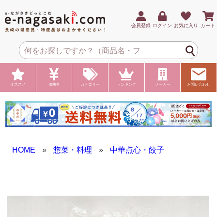
会員登録
ログイン
お気に入り
カート
オススメ
価格帯
カテゴリー
ランキング
メーカー
お問い合わせ
HOME
»
惣菜・料理
»
中華点心・餃子