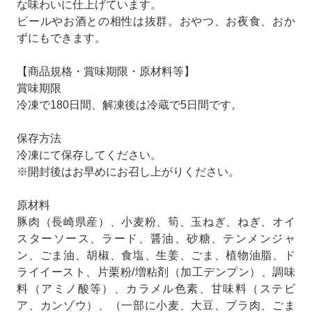
な味わいに仕上げています。
ビールやお酒との相性は抜群。おやつ、お夜食、おか
ずにもできます。
【商品規格・賞味期限・原材料等】
賞味期限
冷凍で180日間、解凍後は冷蔵で5日間です。
保存方法
冷凍にて保存してください。
※開封後はお早めにお召し上がりください。
原材料
豚肉（長崎県産）、小麦粉、筍、玉ねぎ、ねぎ、オイ
スターソース、ラード、醤油、砂糖、テンメンジャ
ン、ごま油、胡椒、食塩、生姜、ごま、植物油脂、ド
ライイースト、片栗粉/増粘剤（加工デンプン）、調味
料（アミノ酸等）、カラメル色素、甘味料（ステビ
ア、カンゾウ）、（一部に小麦、大豆、ブラ肉、ごま