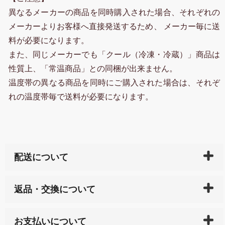
異なるメーカーの商品を同時購入された場合、それぞれの
メーカーよりお客様へ直接発送するため、 メーカー毎に送
料が必要になります。
また、同じメーカーでも「クール（冷凍・冷蔵）」商品は
性質上、「常温商品」との同梱が出来ません。
温度帯の異なる商品を同時にご購入された場合は、それぞ
れの温度帯毎で送料が必要になります。
配送について
ご入金確認後（「クレジットカード」「PayPay」「楽
返品・交換について
天ペイ」の方はご注文受付後）、 長崎県下全域に点在
している生産メーカーへ、商品の手配を行います。 当
万一、ご注文商品と異なった商品が届いた場合、商品
サイト内で購入された商品の送料は、こちらの
全国送
お支払いについて
または配送途中の 事故などで不都合が生じている場合