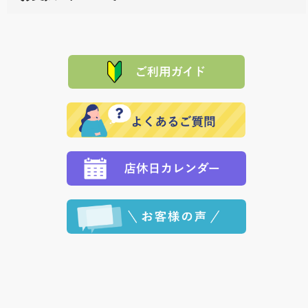
料一覧表
をご確認ください。
は、メールにてご連絡下さい。早急に 商品を交換させ
当サイトは「前払い」の決済となります。お支払方法
て頂きます。（諸事情により交換できない場合は、商
に「銀行振込」 「郵便振込（ぱるる）」をご指定され
「産地直送」の商品を複数購入された場合は、それぞ
品代金を返金いたします。）
た場合、お客様からの ご入金を確認した後で、商品を
れの生産メーカーからお客様の元へ直送いたしますの
その際は誠に申し訳ありませんが、当協会までご注文
発送いたします。
で、 それぞれ個別に送料が必要になります。
と異なった商品等を着払いにてお送り頂きますようお
※「クレジットカード」「PayPay」「楽天ペイ」を指
願いいたします。
定された場合は、準備出来次第の便にてお送りいたし
ます。 （到着日指定をされている場合は、ご指定の日
程に合わせてお届けいたします。）