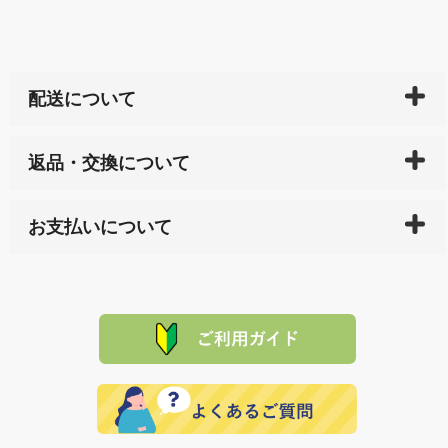
配送について
ご入金確認後（「クレジットカード」「PayPay」「楽
返品・交換について
天ペイ」の方はご注文受付後）、 長崎県下全域に点在
している生産メーカーへ、商品の手配を行います。 当
万一、ご注文商品と異なった商品が届いた場合、商品
サイト内で購入された商品の送料は、こちらの
全国送
お支払いについて
または配送途中の 事故などで不都合が生じている場合
料一覧表
をご確認ください。
は、メールにてご連絡下さい。早急に 商品を交換させ
当サイトは「前払い」の決済となります。お支払方法
て頂きます。（諸事情により交換できない場合は、商
に「銀行振込」 「郵便振込（ぱるる）」をご指定され
「産地直送」の商品を複数購入された場合は、それぞ
品代金を返金いたします。）
た場合、お客様からの ご入金を確認した後で、商品を
れの生産メーカーからお客様の元へ直送いたしますの
その際は誠に申し訳ありませんが、当協会までご注文
発送いたします。
で、 それぞれ個別に送料が必要になります。
と異なった商品等を着払いにてお送り頂きますようお
※「クレジットカード」「PayPay」「楽天ペイ」を指
願いいたします。
定された場合は、準備出来次第の便にてお送りいたし
ます。 （到着日指定をされている場合は、ご指定の日