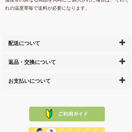
れの温度帯毎で送料が必要になります。
配送について
ご入金確認後（「クレジットカード」「PayPay」「楽
返品・交換について
天ペイ」の方はご注文受付後）、 長崎県下全域に点在
している生産メーカーへ、商品の手配を行います。 当
万一、ご注文商品と異なった商品が届いた場合、商品
サイト内で購入された商品の送料は、こちらの
全国送
お支払いについて
または配送途中の 事故などで不都合が生じている場合
料一覧表
をご確認ください。
は、メールにてご連絡下さい。早急に 商品を交換させ
当サイトは「前払い」の決済となります。お支払方法
て頂きます。（諸事情により交換できない場合は、商
に「銀行振込」 「郵便振込（ぱるる）」をご指定され
「産地直送」の商品を複数購入された場合は、それぞ
品代金を返金いたします。）
た場合、お客様からの ご入金を確認した後で、商品を
れの生産メーカーからお客様の元へ直送いたしますの
その際は誠に申し訳ありませんが、当協会までご注文
発送いたします。
で、 それぞれ個別に送料が必要になります。
と異なった商品等を着払いにてお送り頂きますようお
※「クレジットカード」「PayPay」「楽天ペイ」を指
願いいたします。