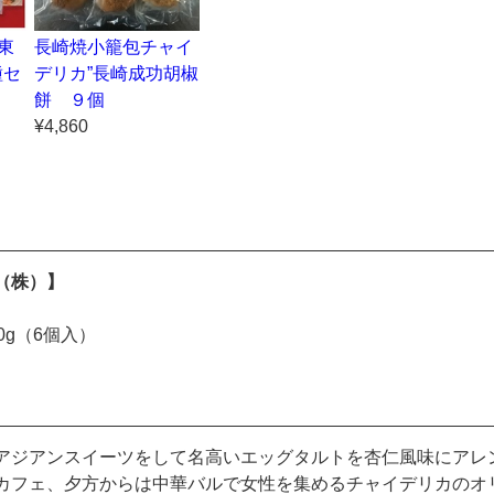
東
長崎焼小籠包チャイ
種セ
デリカ”長崎成功胡椒
餅 ９個
¥4,860
（株）】
0g（6個入）
アジアンスイーツをして名高いエッグタルトを杏仁風味にアレ
カフェ、夕方からは中華バルで女性を集めるチャイデリカのオ