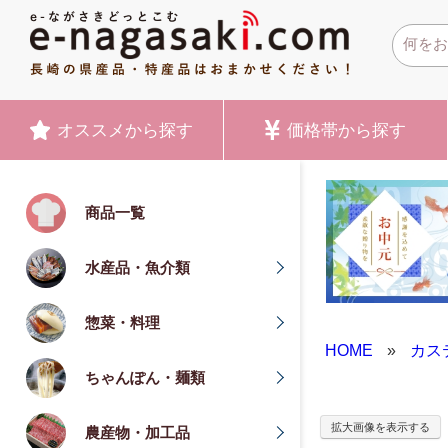
オススメ
から探す
価格帯
から探す
商品一覧
水産品・魚介類
惣菜・料理
HOME
»
カス
ちゃんぽん・麺類
拡大画像を表示する
農産物・加工品