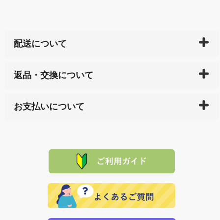
配送について
ご入金確認後（「クレジットカード」「PayPay」「楽
返品・交換について
天ペイ」の方はご注文受付後）、 長崎県下全域に点在
している生産メーカーへ、商品の手配を行います。 当
万一、ご注文商品と異なった商品が届いた場合、商品
サイト内で購入された商品の送料は、こちらの
全国送
お支払いについて
または配送途中の 事故などで不都合が生じている場合
料一覧表
をご確認ください。
は、メールにてご連絡下さい。早急に 商品を交換させ
当サイトは「前払い」の決済となります。お支払方法
て頂きます。（諸事情により交換できない場合は、商
に「銀行振込」 「郵便振込（ぱるる）」をご指定され
「産地直送」の商品を複数購入された場合は、それぞ
品代金を返金いたします。）
た場合、お客様からの ご入金を確認した後で、商品を
れの生産メーカーからお客様の元へ直送いたしますの
その際は誠に申し訳ありませんが、当協会までご注文
発送いたします。
で、 それぞれ個別に送料が必要になります。
と異なった商品等を着払いにてお送り頂きますようお
※「クレジットカード」「PayPay」「楽天ペイ」を指
願いいたします。
定された場合は、準備出来次第の便にてお送りいたし
ます。 （到着日指定をされている場合は、ご指定の日