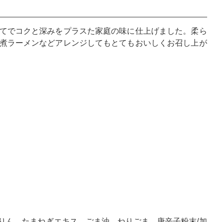
てでコクと深みをプラスた家庭の味に仕上げました。柔ら
煮ラーメンなどアレンジしてもとてもおいしくお召し上が
りん、たまねぎエキス、ごま油、ねりごま、唐辛子粉末/加