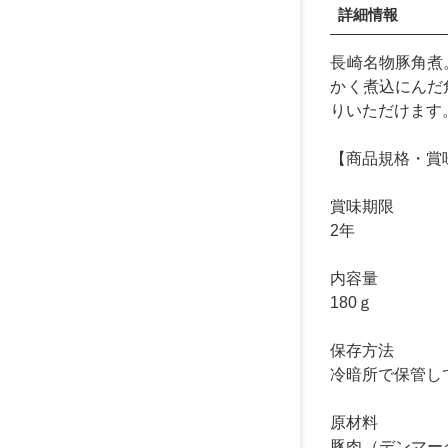
詳細情報
長崎名物豚角煮
かく煮込にんだ
りいただけます
【商品規格・賞
賞味期限
2年
内容量
180ｇ
保存方法
冷暗所で保管し
原材料
豚肉（デンマー