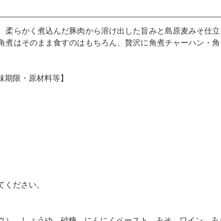
。柔らかく煮込んだ豚肉から溶け出した旨みと島原麦みそ仕立
角煮はそのまま食すのはもちろん、贅沢に角煮チャーハン・角
。
味期限・原材料等】
てください。
ク）、しょうゆ、砂糖、にんにくペースト、みそ、ワイン、み