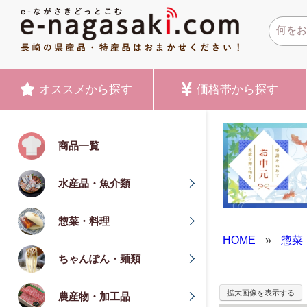
オススメ
から探す
価格帯
から探す
商品一覧
水産品・魚介類
惣菜・料理
HOME
»
惣菜
ちゃんぽん・麺類
拡大画像を表示する
農産物・加工品