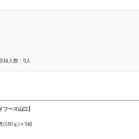
登録人数：0人
イフーズ山口】
80ｇ) x 5箱