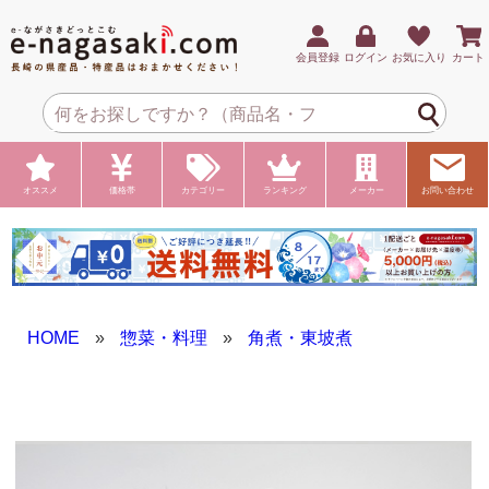
会員登録
ログイン
お気に入り
カート
オススメ
価格帯
カテゴリー
ランキング
メーカー
お問い合わせ
HOME
»
惣菜・料理
»
角煮・東坡煮