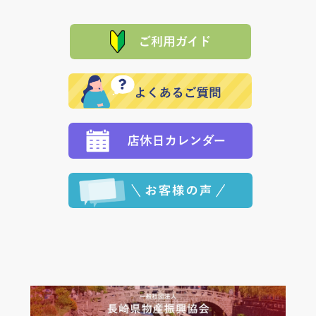
て頂きます。（諸事情により交換できない場合は、商
に「銀行振込」 「郵便振込（ぱるる）」をご指定され
「産地直送」の商品を複数購入された場合は、それぞ
品代金を返金いたします。）
た場合、お客様からの ご入金を確認した後で、商品を
れの生産メーカーからお客様の元へ直送いたしますの
その際は誠に申し訳ありませんが、当協会までご注文
発送いたします。
で、 それぞれ個別に送料が必要になります。
と異なった商品等を着払いにてお送り頂きますようお
※「クレジットカード」「PayPay」「楽天ペイ」を指
願いいたします。
定された場合は、準備出来次第の便にてお送りいたし
ます。 （到着日指定をされている場合は、ご指定の日
程に合わせてお届けいたします。）