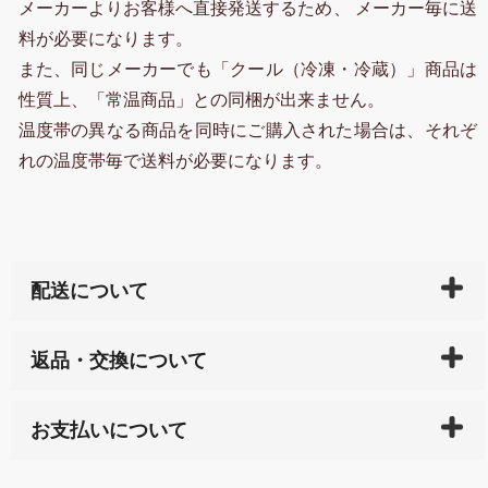
メーカーよりお客様へ直接発送するため、 メーカー毎に送
料が必要になります。
また、同じメーカーでも「クール（冷凍・冷蔵）」商品は
性質上、「常温商品」との同梱が出来ません。
温度帯の異なる商品を同時にご購入された場合は、それぞ
れの温度帯毎で送料が必要になります。
配送について
ご入金確認後（「クレジットカード」「PayPay」「楽
返品・交換について
天ペイ」の方はご注文受付後）、 長崎県下全域に点在
している生産メーカーへ、商品の手配を行います。 当
万一、ご注文商品と異なった商品が届いた場合、商品
サイト内で購入された商品の送料は、こちらの
全国送
お支払いについて
または配送途中の 事故などで不都合が生じている場合
料一覧表
をご確認ください。
は、メールにてご連絡下さい。早急に 商品を交換させ
当サイトは「前払い」の決済となります。お支払方法