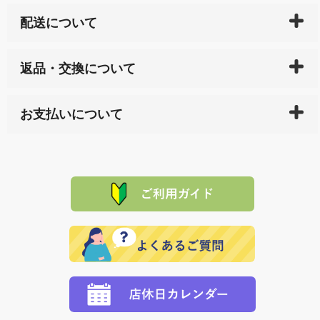
配送について
ご入金確認後（「クレジットカード」「PayPay」「楽
返品・交換について
天ペイ」の方はご注文受付後）、 長崎県下全域に点在
している生産メーカーへ、商品の手配を行います。 当
万一、ご注文商品と異なった商品が届いた場合、商品
サイト内で購入された商品の送料は、こちらの
全国送
お支払いについて
または配送途中の 事故などで不都合が生じている場合
料一覧表
をご確認ください。
は、メールにてご連絡下さい。早急に 商品を交換させ
当サイトは「前払い」の決済となります。お支払方法
て頂きます。（諸事情により交換できない場合は、商
に「銀行振込」 「郵便振込（ぱるる）」をご指定され
「産地直送」の商品を複数購入された場合は、それぞ
品代金を返金いたします。）
た場合、お客様からの ご入金を確認した後で、商品を
れの生産メーカーからお客様の元へ直送いたしますの
その際は誠に申し訳ありませんが、当協会までご注文
発送いたします。
で、 それぞれ個別に送料が必要になります。
と異なった商品等を着払いにてお送り頂きますようお
※「クレジットカード」「PayPay」「楽天ペイ」を指
願いいたします。
定された場合は、準備出来次第の便にてお送りいたし
ます。 （到着日指定をされている場合は、ご指定の日
程に合わせてお届けいたします。）