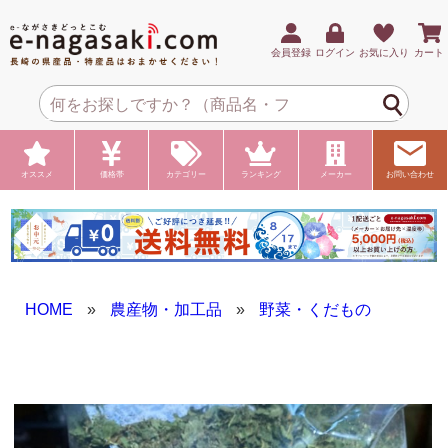
会員登録
ログイン
お気に入り
カート
オススメ
価格帯
カテゴリー
ランキング
メーカー
お問い合わせ
HOME
»
農産物・加工品
»
野菜・くだもの